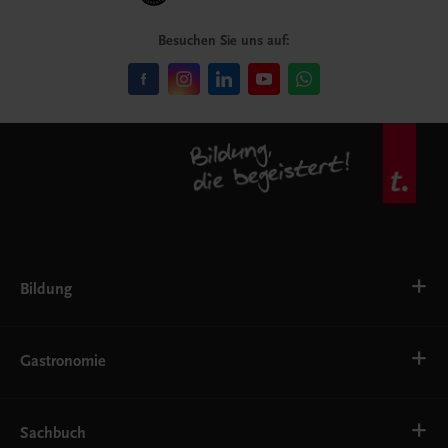
Besuchen Sie uns auf:
Bildung
VS
AHS
Gastronomie
BAFEP/BASOP
BRP
BS
Bäckerei
EWF/ZWF
Getränke
Sachbuch
FW