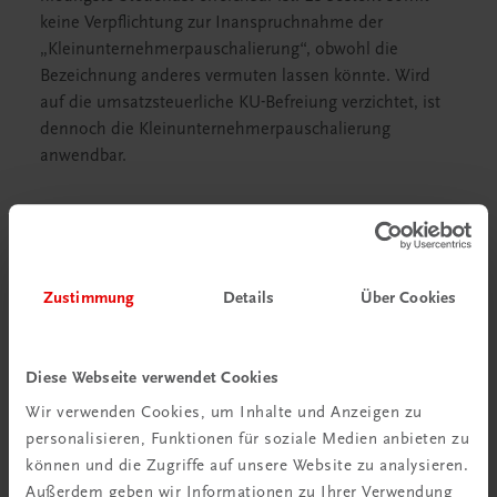
keine Verpflichtung zur Inanspruchnahme der
„Kleinunternehmerpauschalierung“, obwohl die
Bezeichnung anderes vermuten lassen könnte. Wird
auf die umsatzsteuerliche KU-Befreiung verzichtet, ist
dennoch die Kleinunternehmerpauschalierung
anwendbar.
Auslandsgeschäfte
Österreichischer Kleinunternehmer im EU-Ausland
Österreichische KU können sich ab 1. Jänner 2025 in
Zustimmung
Details
Über Cookies
anderen EU-Mitgliedstaaten zur KU-Befreiung
registrieren lassen. Voraussetzungen sind:
Diese Webseite verwendet Cookies
Bruttoumsatz im Bestimmungsland unter dem
Wir verwenden Cookies, um Inhalte und Anzeigen zu
jeweiligen Schwellenwert,
personalisieren, Funktionen für soziale Medien anbieten zu
Bruttoumsatz im Unionsgebiet unter 100.000,00
können und die Zugriffe auf unsere Website zu analysieren.
EUR und
Außerdem geben wir Informationen zu Ihrer Verwendung