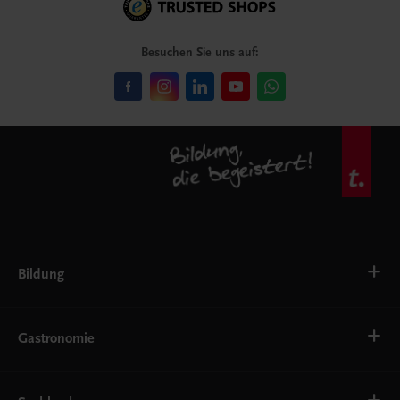
Besuchen Sie uns auf:
Bildung
VS
AHS
Gastronomie
BAFEP/BASOP
BRP
BS
Bäckerei
EWF/ZWF