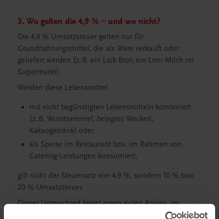
3. Wo gelten die 4,9 % – und wo nicht?
Die 4,9 % Umsatzsteuer gelten nur für
Grundnahrungsmittel, die als Ware verkauft oder
geliefert werden (z. B. ein Laib Brot, ein Liter Milch im
Supermarkt).
Werden diese Lebensmittel
mit nicht begünstigten Lebensmitteln kombiniert
(z.
B. Wurstsemmel, belegtes Weckerl,
Kakaogetr
ä
nk) oder
als Speise im Restaurant bzw. im Rahmen von
Catering-Leistungen konsumiert,
gilt nicht der Steuersatz von 4,9 %, sondern 10 % bzw.
20 % Umsatzsteuer.
Dieser Unterschied bietet einen guten Anlass, im
Unterricht zwischen Warenverkauf und Dienstleistung