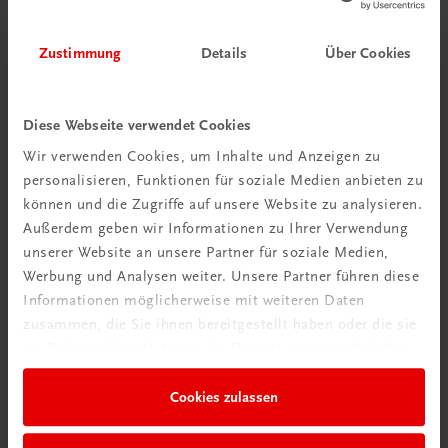
(z. B. Gastronomie) zu unterscheiden.
Zustimmung
Details
Über Cookies
4. Umsatzsteuer im Alltag berechnen – ein
Diese Webseite verwendet Cookies
Unterrichtsbeispiel
Wir verwenden Cookies, um Inhalte und Anzeigen zu
Im Unterricht lässt sich die Steuersenkung gut mit
personalisieren, Funktionen für soziale Medien anbieten zu
typischen Einkäufen im Supermarkt verknüpfen. Eine
können und die Zugriffe auf unsere Website zu analysieren.
zentrale Frage lautet zum Beispiel: Wie viel
Außerdem geben wir Informationen zu Ihrer Verwendung
Umsatzsteuer ersparen sich Konsumentinnen und
unserer Website an unsere Partner für soziale Medien,
Konsumenten durch die
Senkung von 10 % auf 4,9 %
?
Werbung und Analysen weiter. Unsere Partner führen diese
Alle wichtigen Formeln, Demobeispiele und
Informationen möglicherweise mit weiteren Daten
Aufgabenstellungen finden Sie übersichtlich aufbereitet
zusammen, die Sie ihnen bereitgestellt haben oder die sie
im Zusatzmaterial.
im Rahmen Ihrer Nutzung der Dienste gesammelt haben.
Zusatzmaterial: Umsatzsteuer auf
Cookies zulassen
Grundnahrungsmittel