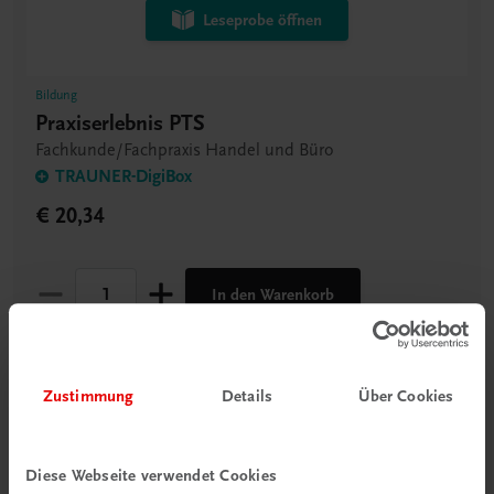
Leseprobe öffnen
Bildung
Praxiserlebnis PTS
Fachkunde/Fachpraxis Handel und Büro
TRAUNER-DigiBox
€ 20,34
In den Warenkorb
Lieferdauer: Innerhalb von max. 48 Stunden bei Ihnen
Zustimmung
Details
Über Cookies
Diese Webseite verwendet Cookies