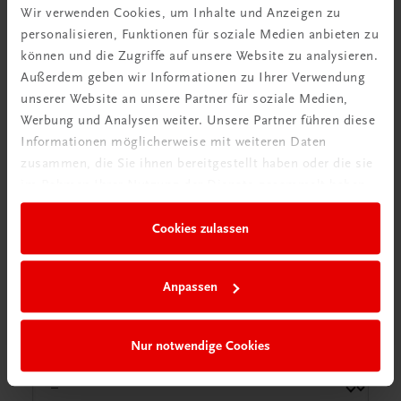
Prüfexemplar bestellen
Wir verwenden Cookies, um Inhalte und Anzeigen zu
personalisieren, Funktionen für soziale Medien anbieten zu
Bestellen Sie jetzt ein
kostenloses Prüfexemplar als
können und die Zugriffe auf unsere Website zu analysieren.
gedrucktes Buch (inkl. E-Book) oder nur als E-Book!
Außerdem geben wir Informationen zu Ihrer Verwendung
Füllen Sie dazu einfach
nachfolgendes Formular
aus.
unserer Website an unsere Partner für soziale Medien,
Das bestellte Prüfexemplar wird Ihnen anschließend
Werbung und Analysen weiter. Unsere Partner führen diese
nur an Ihre Schuladresse zugesendet
(sobald dieses
Informationen möglicherweise mit weiteren Daten
lieferbar ist).
zusammen, die Sie ihnen bereitgestellt haben oder die sie
Gerne stehen wir auch telefonisch unter
0732 77 82 41–
im Rahmen Ihrer Nutzung der Dienste gesammelt haben.
0
oder per Mail unter
bestellung@trauner.at
zur
Verfügung.
Cookies zulassen
Druck inkl. E-Book
*
Anpassen
Praxiserlebnis – Fachkunde und Fachpraxis PTS
(205.420)
Nur notwendige Cookies
Anrede
*