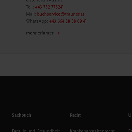
Österreich/Austria
Tel.:
+43 732 778241
Mail:
buchservice@trauner.at
WhatsApp:
+43 664 88 58 69 41
mehr erfahren
Sachbuch
Recht
Un
Familie und Gesundheit
Krankenanstaltenrecht