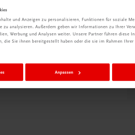
kies
Exklusiv für Lehrer/innen
halte und Anzeigen zu personalisieren, Funktionen für soziale M
Das Lehrer/innen-Begleitpaket steht Ihnen als
ite zu analysieren. Außerdem geben wir Informationen zu Ihrer Ve
Lehrer/inn exklusiv zur Verfügung.
edien, Werbung und Analysen weiter. Unsere Partner führen diese 
 die Sie ihnen bereitgestellt haben oder die sie im Rahmen Ihrer
Übersichtlich
Sämtliche Lösungen zu den Arbeitsaufgaben
im Buch sind übersichtlich aufbereitet.
ies
Anpassen