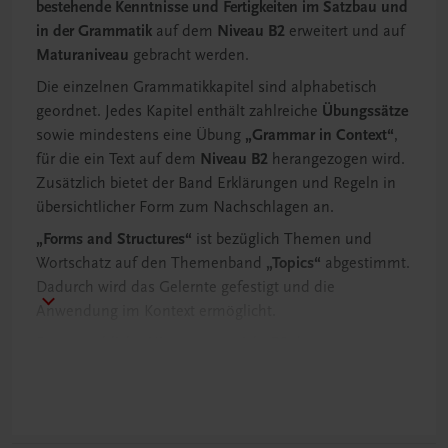
bestehende Kenntnisse und Fertigkeiten im Satzbau und
in der Grammatik
auf dem
Niveau B2
erweitert und auf
Maturaniveau
gebracht werden.
Die einzelnen Grammatikkapitel sind alphabetisch
geordnet. Jedes Kapitel enthält zahlreiche
Übungssätze
sowie mindestens eine Übung
„Grammar in Context“
,
für die ein Text auf dem
Niveau B2
herangezogen wird.
Zusätzlich bietet der Band Erklärungen und Regeln in
übersichtlicher Form zum Nachschlagen an.
„Forms and Structures“
ist bezüglich Themen und
Wortschatz auf den Themenband
„Topics“
abgestimmt.
Dadurch wird das Gelernte gefestigt und die
Anwendung im Kontext ermöglicht.
Das sprachliche Niveau entspricht
B2
des
Gemeinsamen Europäischen Referenzrahmens für
Sprachen (GERS).