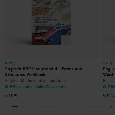
Bildung
Bildung
Englisch BRP Hauptmodul – Forms and
Engli
Structures Workbook
Word 
Englisch für die Berufsreifeprüfung
Englis
E-Book und digitales Zusatzpaket
E-Bo
€ 11,70
€ 19,9