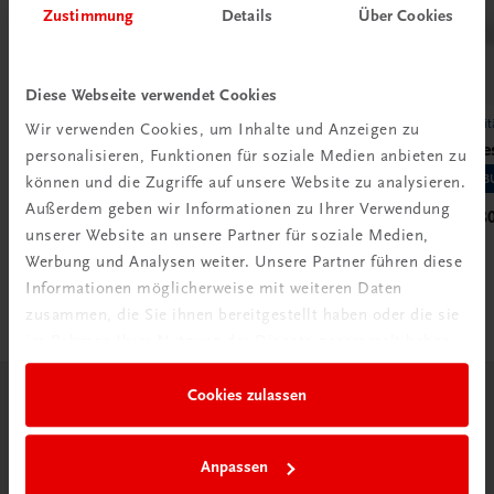
Zustimmung
Details
Über Cookies
Diese Webseite verwendet Cookies
Universität
Universit
Wir verwenden Cookies, um Inhalte und Anzeigen zu
Sicherheit in der Industrie 4.0
Kleine
personalisieren, Funktionen für soziale Medien anbieten zu
Schriftenreihe Recht und Informationstechnologie –
LEHRB
können und die Zugriffe auf unsere Website zu analysieren.
UNINET, Band 3
Außerdem geben wir Informationen zu Ihrer Verwendung
€ 14,8
unserer Website an unsere Partner für soziale Medien,
€ 49,90
Werbung und Analysen weiter. Unsere Partner führen diese
Informationen möglicherweise mit weiteren Daten
zusammen, die Sie ihnen bereitgestellt haben oder die sie
im Rahmen Ihrer Nutzung der Dienste gesammelt haben.
Cookies zulassen
Herzlich willkommen bei TRAUNER!
Anpassen