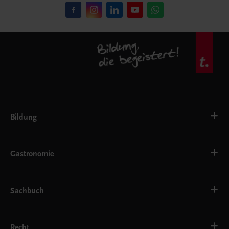
Bildung
VS
AHS
Gastronomie
BAFEP/BASOP
BRP
BS
Bäckerei
EWF/ZWF
Getränke
Sachbuch
FW
Hotelmanagement
Konditorei und Patisserie
Küche
Familie und Gesundheit
Service
Gesellschaft, Politik und Wirtschaft
Recht