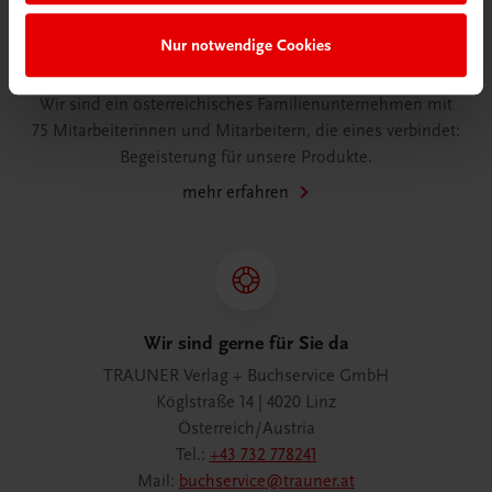
Nur notwendige Cookies
Wir über uns
Wir sind ein österreichisches Familienunternehmen mit
75 Mitarbeiterinnen und Mitarbeitern, die eines verbindet:
Begeisterung für unsere Produkte.
mehr erfahren
Wir sind gerne für Sie da
TRAUNER Verlag + Buchservice GmbH
Köglstraße 14 | 4020 Linz
Österreich/Austria
Tel.:
+43 732 778241
Mail:
buchservice@trauner.at