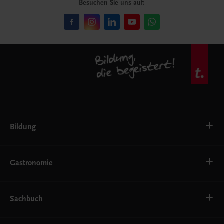
Besuchen Sie uns auf:
Bildung
VS
AHS
Gastronomie
BAFEP/BASOP
BRP
BS
Bäckerei
EWF/ZWF
Getränke
Sachbuch
FW
Hotelmanagement
Konditorei und Patisserie
Küche