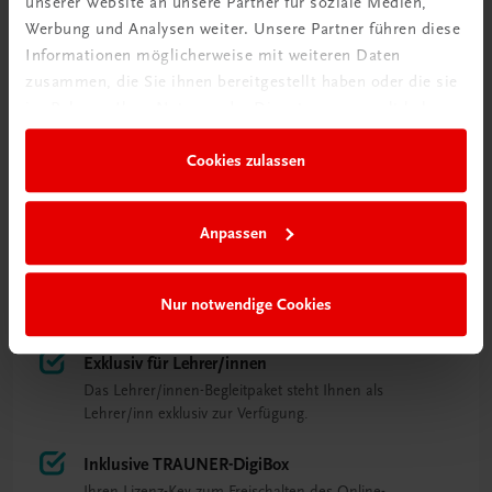
unserer Website an unsere Partner für soziale Medien,
Werbung und Analysen weiter. Unsere Partner führen diese
Informationen möglicherweise mit weiteren Daten
zusammen, die Sie ihnen bereitgestellt haben oder die sie
im Rahmen Ihrer Nutzung der Dienste gesammelt haben.
Cookies zulassen
Das Besondere auf einen Blick
Anpassen
Kostenlos bei Klassensatz
Nur notwendige Cookies
Bei Bestellung eines Schulbuch-Klassensatzes kostenlos.
Exklusiv für Lehrer/innen
Das Lehrer/innen-Begleitpaket steht Ihnen als
Lehrer/inn exklusiv zur Verfügung.
Inklusive TRAUNER-DigiBox
Ihren Lizenz-Key zum Freischalten des Online-