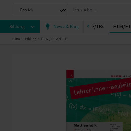
EWF/ZWF
Bildung
FW
HAK
News & Blog
HAS
HF/TFS
HLM/HL
Home
Bildung
HLW
,
HLM/HLK