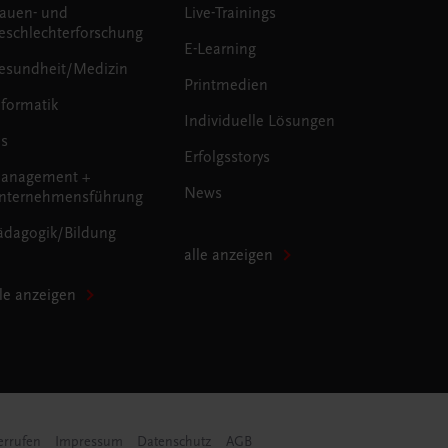
rauen- und
Live-Trainings
eschlechterforschung
E-Learning
esundheit/Medizin
Printmedien
nformatik
Individuelle Lösungen
us
Erfolgsstorys
anagement +
News
nternehmensführung
ädagogik/Bildung
alle anzeigen
lle anzeigen
errufen
Impressum
Datenschutz
AGB