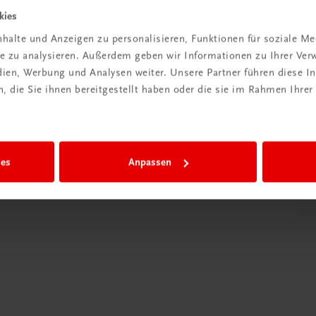
kies
Exklusiv für Lehrer/innen
halte und Anzeigen zu personalisieren, Funktionen für soziale M
Das Lehrer/innen-Begleitpaket steht Ihnen als
ite zu analysieren. Außerdem geben wir Informationen zu Ihrer Ve
Lehrer/inn exklusiv zur Verfügung.
edien, Werbung und Analysen weiter. Unsere Partner führen diese 
 die Sie ihnen bereitgestellt haben oder die sie im Rahmen Ihrer
Übersichtlich
Sämtliche Lösungen zu den Arbeitsaufgaben
im Buch sind übersichtlich aufbereitet.
ies
Anpassen