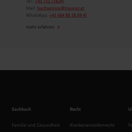
Tel.:
+43 732 778241
Mail:
buchservice@trauner.at
WhatsApp:
+43 664 88 58 69 41
mehr erfahren
Sachbuch
Recht
Un
Familie und Gesundheit
Krankenanstaltenrecht