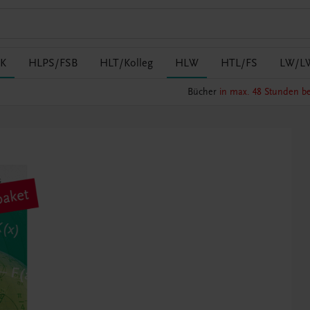
K
HLPS/FSB
HLT/Kolleg
HLW
HTL/FS
LW/L
Bücher
in max. 48 Stunden be