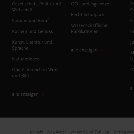
Gesellschaft, Politik und
OÖ Landesgesetze
F
Wirtschaft
G
Recht Schulpraxis
Karriere und Beruf
G
Wissenschaftliche
Kochen und Genuss
Publikationen
I
Kunst, Literatur und
J
Sprache
alle anzeigen
M
Natur erleben
U
Oberösterreich in Wort
P
und Bild
a
alle anzeigen
Kontakt
Newsletter
Versand und Zahlung
Vertrag wid