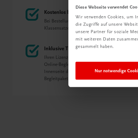
Diese Webseite verwendet Coo
Kostenlos bei Klassensatz
Wir verwenden Cookies, um In
Bei Bestellung eines Schulbuch-
die Zugriffe auf unsere Webs
Klassensatzes kostenlos.
unsere Partner für soziale M
mit weiteren Daten zusammen,
gesammelt haben.
Inklusive TRAUNER-DigiBox
Ihren Lizenz-Key zum Freischalten des
Online-Begleitpakets finden Sie auf der
Nur notwendige Cook
Innenseite der gedruckten Lehrer/innen-
Begleitpakets.