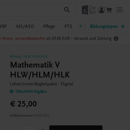
WBF
MS/ASO
Pflege
PTS
Südtirol
Bildungstypen
Ratgeber Sc
i Ihnen, versandkostenfrei
ab 29,00 EUR –
Versand und Zahlung
Bildung
-
HLW
,
HLM/HLK
Mathematik V
HLW/HLM/HLK
Lehrer/innen-Begleitpaket - Digital
TRAUNER-DigiBox
€ 25,00
Artikelnummer
03422395