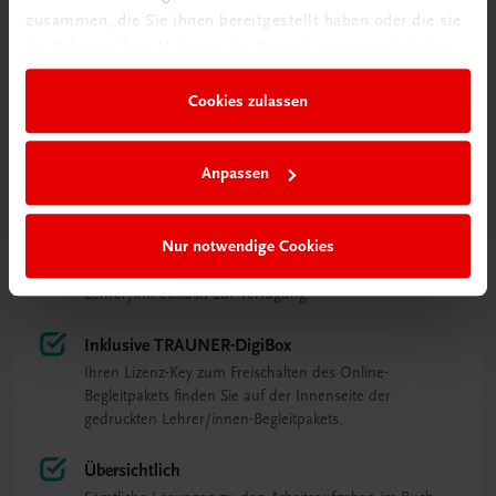
zusammen, die Sie ihnen bereitgestellt haben oder die sie
im Rahmen Ihrer Nutzung der Dienste gesammelt haben.
Cookies zulassen
Das Besondere auf einen Blick
Kostenlos bei Klassensatz
Anpassen
Bei Bestellung eines Schulbuch-Klassensatzes kostenlos.
Exklusiv für Lehrer/innen
Nur notwendige Cookies
Das Lehrer/innen-Begleitpaket steht Ihnen als
Lehrer/inn exklusiv zur Verfügung.
Inklusive TRAUNER-DigiBox
Ihren Lizenz-Key zum Freischalten des Online-
Begleitpakets finden Sie auf der Innenseite der
gedruckten Lehrer/innen-Begleitpakets.
Übersichtlich