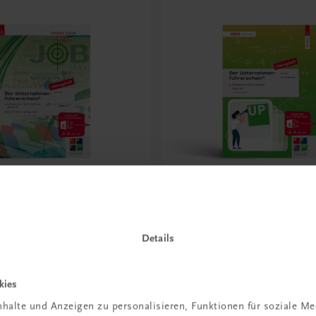
Bildung
rnehmerführerschein®
Der Unternehmerführer
UP – Lösungsheft
– Modul UP – Lösungshe
Details
r's Skills Certificate (ESC)
Lösungen zu allen Arbeitsauf
NEUES CURRICULUM (JULI 2026)
kies
€ 10,00
halte und Anzeigen zu personalisieren, Funktionen für soziale M