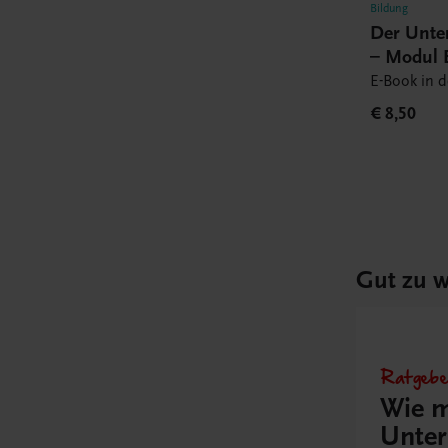
Bildung
Der Unte
– Modul 
Book
E-Book in 
€ 8,50
Gut zu w
Ratgebe
Wie m
Unter