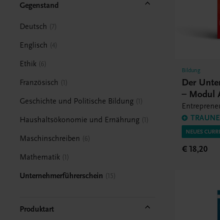
Gegenstand
Deutsch
7
Englisch
4
Ethik
6
Bildung
Der Unte
Französisch
1
– Modul 
Geschichte und Politische Bildung
1
Entrepreneu
TRAUNER
Haushaltsökonomie und Ernährung
1
NEUES CURR
Maschinschreiben
6
€ 18,20
Mathematik
1
Unternehmerführerschein
15
Produktart