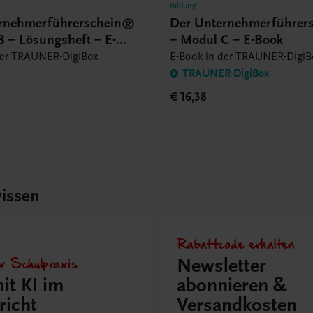
Bildung
rnehmerführerschein®
Der Unternehmerführer
B – Lösungsheft – E-
– Modul C – E-Book
der TRAUNER-DigiBox
E-Book in der TRAUNER-DigiB
TRAUNER-DigiBox
€ 16,38
issen
Rabattcode erhalten
r Schulpraxis
Newsletter
it KI im
abonnieren &
richt
Versandkosten