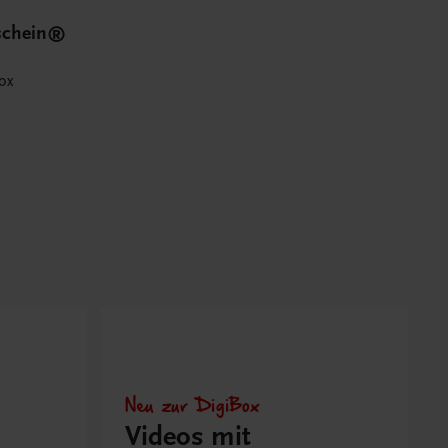
schein®
ox
Neu zur DigiBox
Videos mit