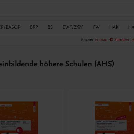
EP/BASOP
BRP
BS
EWF/ZWF
FW
HAK
H
Bücher
in max. 48 Stunden be
inbildende höhere Schulen (AHS)