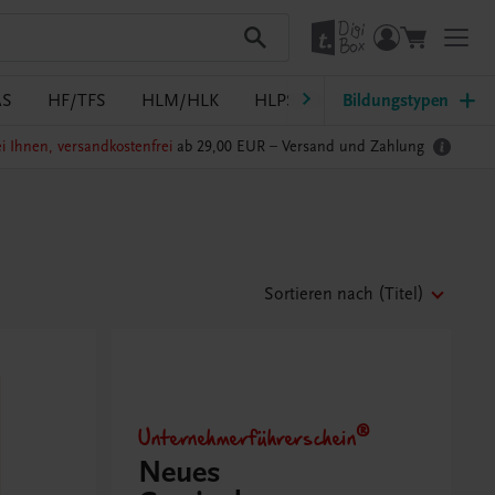
AS
HF/TFS
HLM/HLK
HLPS/FSB
Bildungstypen
HLT/Kolleg
i Ihnen, versandkostenfrei
ab 29,00 EUR –
Versand und Zahlung
Sortieren nach
(Titel)
Unternehmerführerschein®
Neues