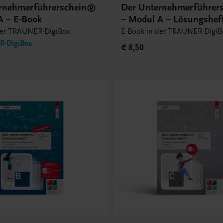
rnehmerführerschein®
Der Unternehmerführer
A – E-Book
– Modul A – Lösungsheft
Book
der TRAUNER-DigiBox
E-Book in der TRAUNER-DigiB
-DigiBox
€ 8,50