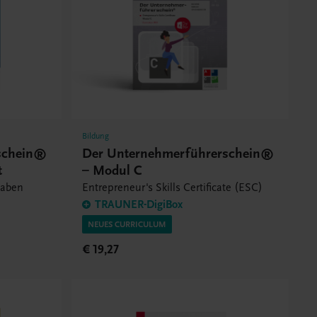
Bildung
schein®
Der Unternehmerführerschein®
t
– Modul C
gaben
Entrepreneur's Skills Certificate (ESC)
TRAUNER-DigiBox
NEUES CURRICULUM
€ 19,27