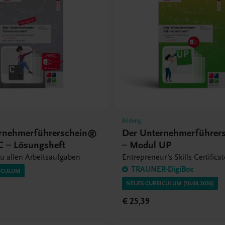
Bildung
rnehmerführerschein®
Der Unternehmerführer
C – Lösungsheft
– Modul UP
u allen Arbeitsaufgaben
Entrepreneur's Skills Certifica
TRAUNER-DigiBox
ICULUM
NEUES CURRICULUM (10.08.2026)
€ 25,39