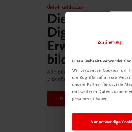
Jetzt entdecken!
Die TRAUNER
DigiBox für di
Erwachsenen­
Zustimmung
bildung
Diese Webseite verwendet Coo
Wir verwenden Cookies, um In
Alle Bücher und Lösungshefte unsere
die Zugriffe auf unsere Webs
E-Books nutzen. Für Trainer/innen u
unsere Partner für soziale M
mit weiteren Daten zusammen,
gesammelt haben.
DigiBox für Erwachsenen­bildung
Nur notwendige Cook