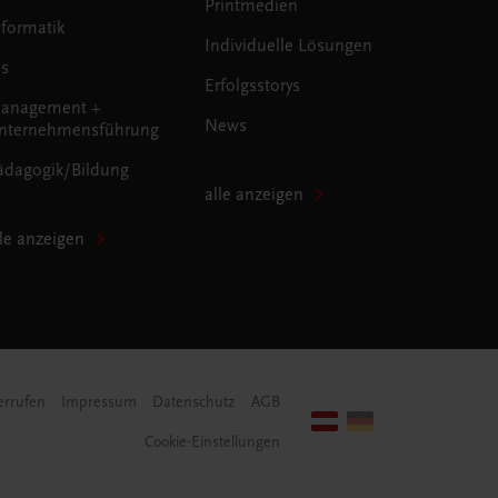
Printmedien
nformatik
Individuelle Lösungen
us
Erfolgsstorys
anagement +
News
nternehmensführung
ädagogik/Bildung
alle anzeigen
lle anzeigen
errufen
Impressum
Datenschutz
AGB
Cookie-Einstellungen