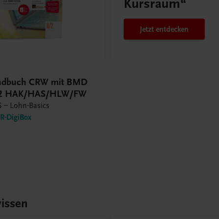
Kursraum“
Jetzt entdecken
andbuch CRW mit BMD
/2 HAK/HAS/HLW/FW
 – Lohn-Basics
-DigiBox
issen