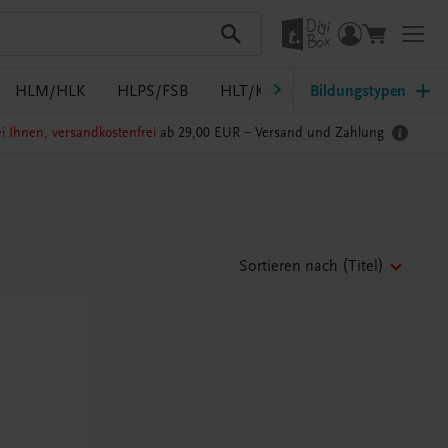
HLM/HLK
HLPS/FSB
HLT/Kolleg
Bildungstypen
HLW
HTL/FS
i Ihnen, versandkostenfrei
ab 29,00 EUR –
Versand und Zahlung
Sortieren nach
(Titel)