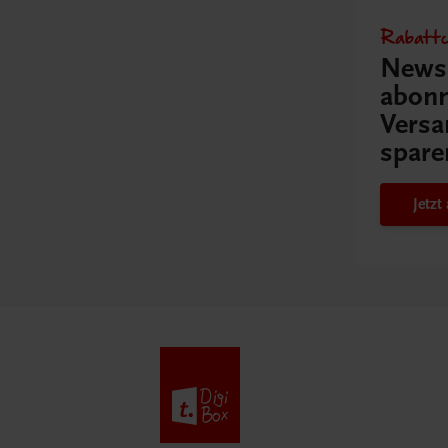
Rabattc
Newsl
abonn
Versa
spare
Jetz