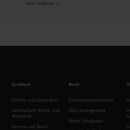
mehr erfahren
Sachbuch
Recht
Un
Familie und Gesundheit
Krankenanstaltenrecht
Gesellschaft, Politik und
OÖ Landesgesetze
F
Wirtschaft
G
Recht Schulpraxis
Karriere und Beruf
G