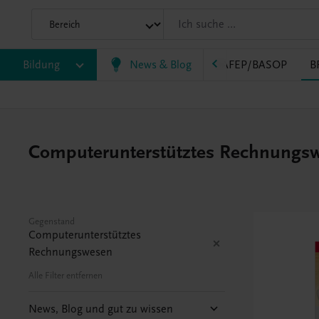
Bildung
News & Blog
VS
AHS
BAFEP/BASOP
B
Computerunterstütztes Rechnungsw
Gegenstand
Computerunterstütztes
Rechnungswesen
Alle Filter entfernen
News, Blog und gut zu wissen