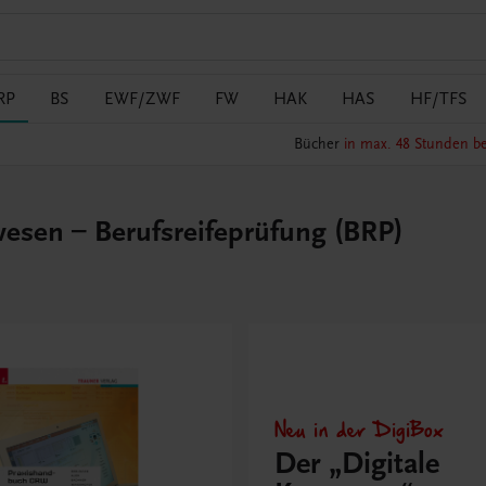
RP
BS
EWF/ZWF
FW
HAK
HAS
HF/TFS
Bücher
in max. 48 Stunden be
esen – Berufsreifeprüfung (BRP)
Neu in der DigiBox
Der „Digitale