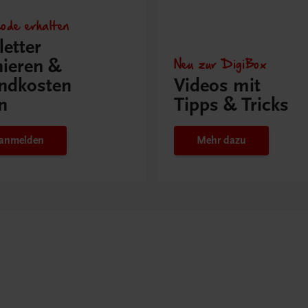
ode erhalten
etter
Neu zur DigiBox
ieren &
ndkosten
Videos mit
n
Tipps & Tricks
t anmelden
Mehr dazu