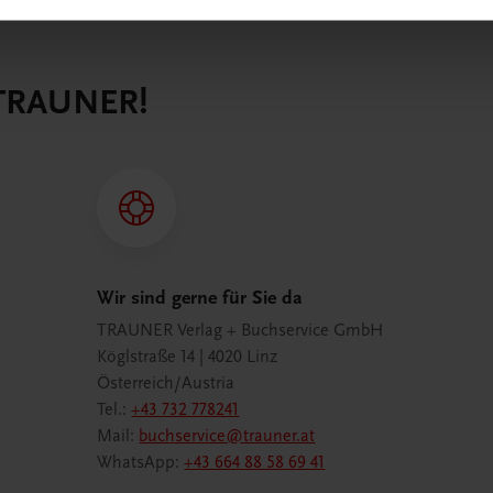
 TRAUNER!
Wir sind gerne für Sie da
TRAUNER Verlag + Buchservice GmbH
Köglstraße 14 | 4020 Linz
Österreich/Austria
Tel.:
+43 732 778241
Mail:
buchservice@trauner.at
WhatsApp:
+43 664 88 58 69 41