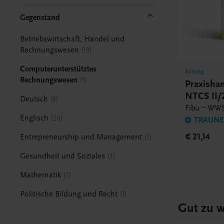
Gegenstand
Betriebswirtschaft, Handel und
Rechnungswesen
19
Computerunterstütztes
Bildung
Rechnungswesen
1
Praxish
NTCS II
Deutsch
8
Fibu – WWS
Englisch
20
TRAUNER
€ 21,14
Entrepreneurship und Management
1
Gesundheit und Soziales
3
Mathematik
7
Politische Bildung und Recht
1
Gut zu w