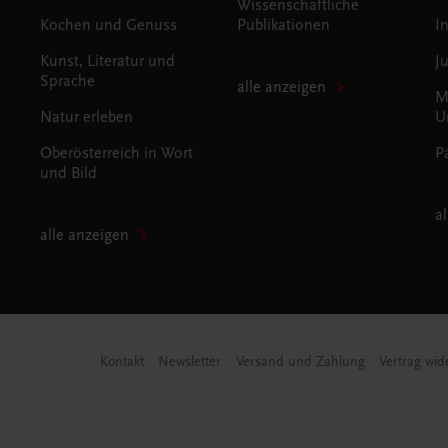
Wissenschaftliche
Kochen und Genuss
Publikationen
I
Kunst, Literatur und
J
Sprache
alle anzeigen
M
Natur erleben
U
Oberösterreich in Wort
P
und Bild
a
alle anzeigen
Kontakt
Newsletter
Versand und Zahlung
Vertrag wid