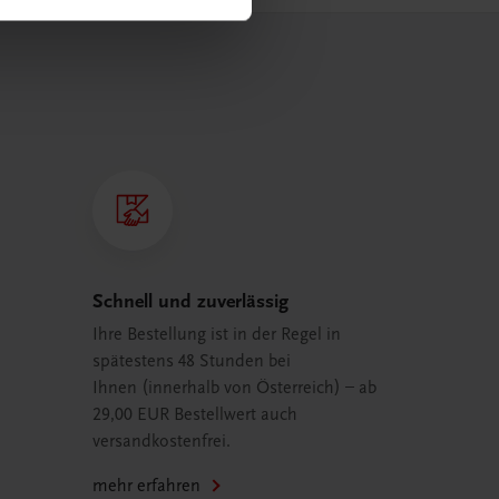
Schnell und zuverlässig
Ihre Bestellung ist in der Regel in
spätestens 48 Stunden bei
Ihnen (innerhalb von Österreich) – ab
29,00 EUR Bestellwert auch
versandkostenfrei.
mehr erfahren