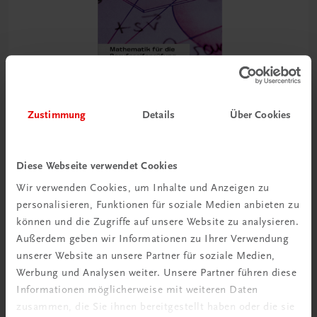
Zustimmung
Details
Über Cookies
Diese Webseite verwendet Cookies
Wir verwenden Cookies, um Inhalte und Anzeigen zu
Bildung
personalisieren, Funktionen für soziale Medien anbieten zu
Mathematik für die Berufsreifeprüfung (Teil 2) – E-
Book
können und die Zugriffe auf unsere Website zu analysieren.
E-Book in der TRAUNER-DigiBox
Außerdem geben wir Informationen zu Ihrer Verwendung
E-Book und digitales Zusatzpaket
unserer Website an unsere Partner für soziale Medien,
Werbung und Analysen weiter. Unsere Partner führen diese
€ 25,33
Informationen möglicherweise mit weiteren Daten
zusammen, die Sie ihnen bereitgestellt haben oder die sie