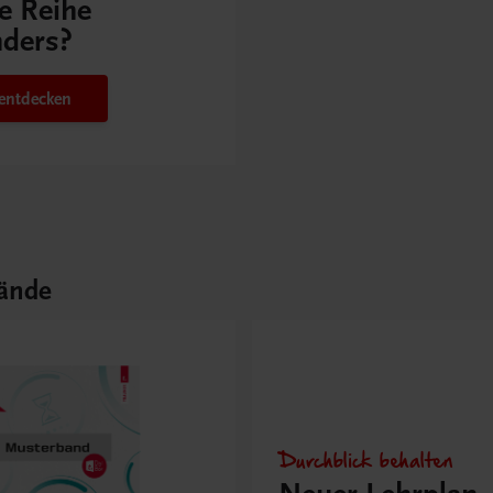
e Reihe
ders?
 entdecken
ände
Durchblick behalten