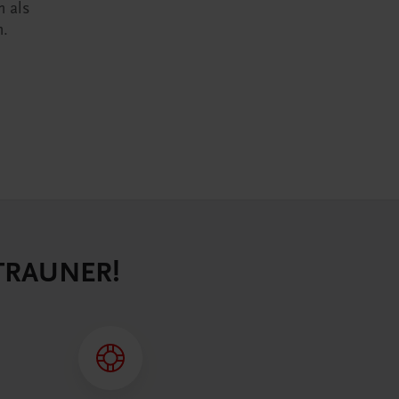
n als
n.
 TRAUNER!