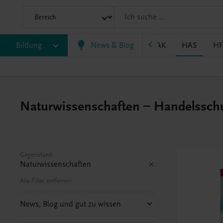
P
Bildung
BRP
BS
EWF/ZWF
News & Blog
FW
HAK
HAS
HF
Naturwissenschaften – Handelssch
Gegenstand
Naturwissenschaften
Alle Filter entfernen
News, Blog und gut zu wissen