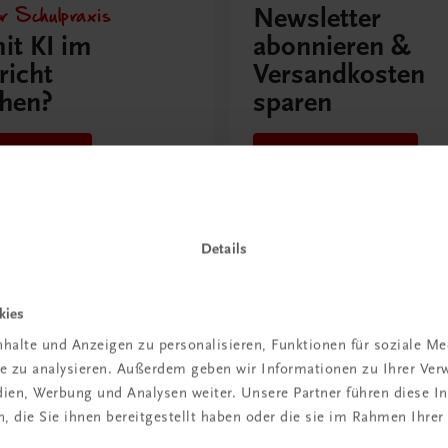
r Schulpraxis
Newsletter
it KI im
abonnieren &
richt
Versandkosten
hen?
sparen
 erfahren
Jetzt anmelden
Details
kies
ntdeckt?
Neu in der DigiBox
halte und Anzeigen zu personalisieren, Funktionen für soziale M
ber
Das „Digitale
ite zu analysieren. Außerdem geben wir Informationen zu Ihrer Ve
praxis
Klassenzimmer“
edien, Werbung und Analysen weiter. Unsere Partner führen diese 
 die Sie ihnen bereitgestellt haben oder die sie im Rahmen Ihrer
 dazu
Mehr dazu