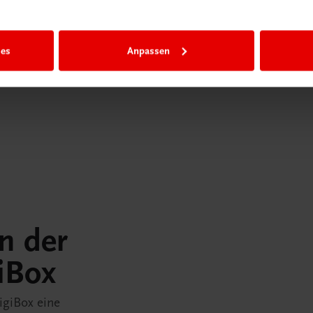
ies
Anpassen
in der
iBox
igiBox eine