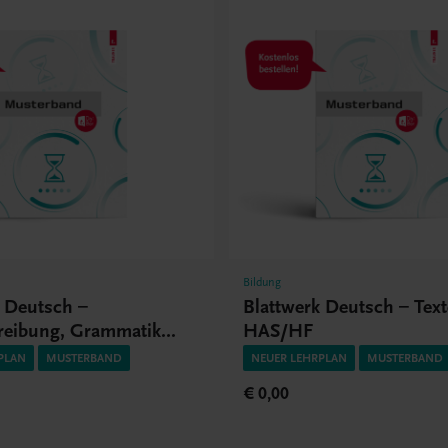
Bildung
k Deutsch –
Blattwerk Deutsch – Text
reibung, Grammatik
HAS/HF
S/HLT/HF/FW
PLAN
MUSTERBAND
NEUER LEHRPLAN
MUSTERBAND
€ 0,00