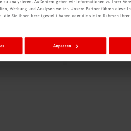
ite zu analysieren. Außerdem geben wir Informationen zu Ihrer Ve
edien, Werbung und Analysen weiter. Unsere Partner führen diese 
ntdeckt?
Neu in der DigiBox
 die Sie ihnen bereitgestellt haben oder die sie im Rahmen Ihrer
ber
Das „Digitale
praxis
Klassenzimmer“
ies
Anpassen
 dazu
Mehr dazu