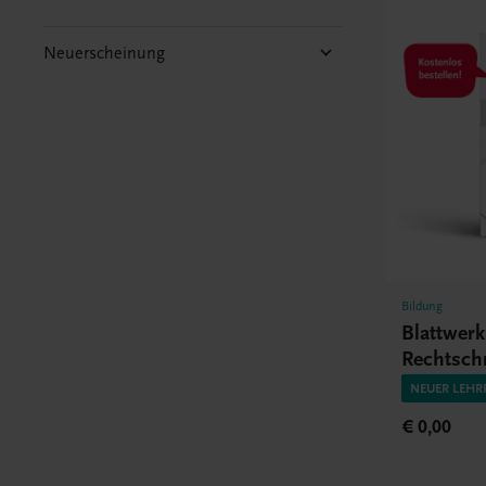
Neuerscheinung
Bildung
Blattwer
Rechtsch
HAK/HA
NEUER LEHR
€ 0,00