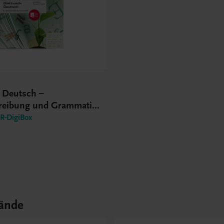
k Deutsch –
reibung und Grammatik
S
-DigiBox
ände