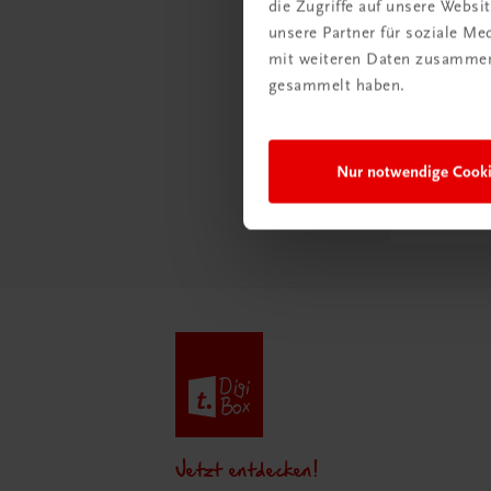
die Zugriffe auf unsere Webs
unsere Partner für soziale M
Schon e
mit weiteren Daten zusammen,
Ratge
gesammelt haben.
Schul
Nur notwendige Cook
Mehr
Jetzt entdecken!