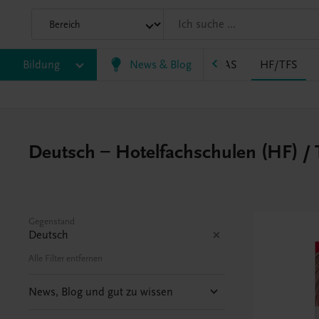
P
Bildung
BS
EWF/ZWF
News & Blog
FW
HAK
HAS
HF/TFS
Deutsch – Hotelfachschulen (HF) /
Gegenstand
Deutsch
Alle Filter entfernen
News, Blog und gut zu wissen