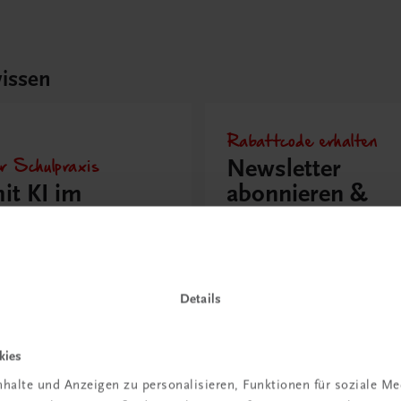
issen
Rabattcode erhalten
r Schulpraxis
Newsletter
it KI im
abonnieren &
richt
Versandkosten
hen?
sparen
 erfahren
Jetzt anmelden
Details
kies
halte und Anzeigen zu personalisieren, Funktionen für soziale M