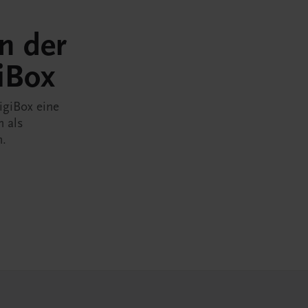
in der
iBox
igiBox eine
n als
n.