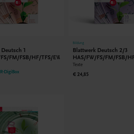
Bildung
k Deutsch 1
Blattwerk Deutsch 2/3
FS/FM/FSB/HF/TFS/EWF/ZWF
HAS/FW/FS/FM/FSB/HF
Texte
-DigiBox
€ 24,85