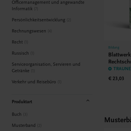
Officemanagement und angewandte
Informatik
7
Persönlichkeitsentwicklung
2
Rechnungswesen
4
Recht
1
Bildung
Russisch
1
Blattwer
Rechtsch
Serviceorganisation, Servieren und
BHS/BM
TRAUNER
Getränke
1
€ 23,03
Verkehr und Reisebüro
1
Produktart
Buch
3
Musterb
Musterband
2