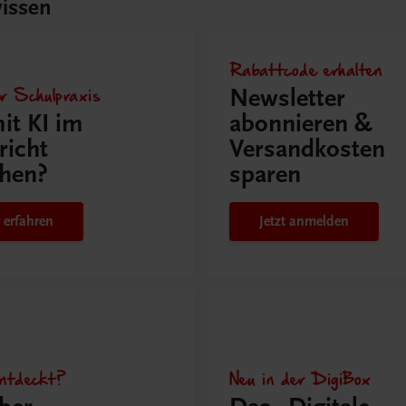
issen
Rabattcode erhalten
r Schulpraxis
Newsletter
it KI im
abonnieren &
richt
Versandkosten
hen?
sparen
 erfahren
Jetzt anmelden
ntdeckt?
Neu in der DigiBox