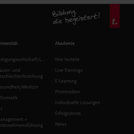
iversität
Akademie
Fertigungswirtschaft/Logistik
Ihre Vorteile
rauen- und
Live-Trainings
eschlechterforschung
E-Learning
esundheit/Medizin
Printmedien
nformatik
Individuelle Lösungen
us
Erfolgsstorys
anagement +
News
nternehmensführung