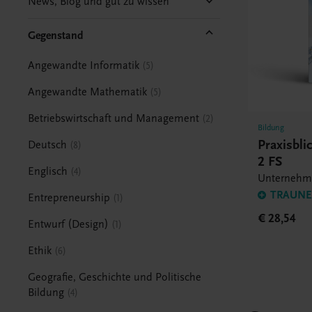
News, Blog und gut zu wissen
Gegenstand
Angewandte Informatik
5
Angewandte Mathematik
5
Betriebswirtschaft und Management
2
Bildung
Praxisbli
Deutsch
8
2 FS
Englisch
4
Unternehm
TRAUNER
Entrepreneurship
1
€ 28,54
Entwurf (Design)
1
Ethik
6
Geografie, Geschichte und Politische
Bildung
4