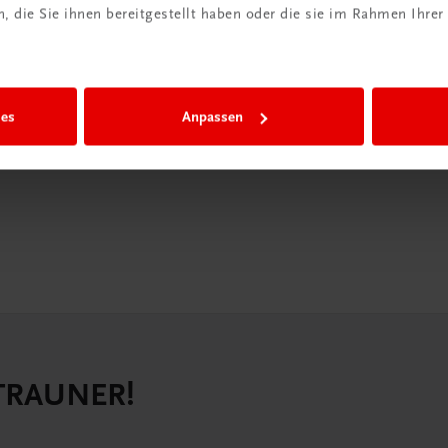
 die Sie ihnen bereitgestellt haben oder die sie im Rahmen Ihrer
iBox
igiBox eine
n als
ies
Anpassen
n.
 TRAUNER!