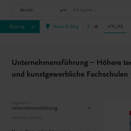
LM/HLK
Bildung
HLPS/FSB
News & Blog
HLT/Kolleg
HLW
HTL/FS
Unternehmensführung – Höhere tec
und kunstgewerbliche Fachschulen 
Gegenstand
Unternehmensführung
Alle Filter entfernen