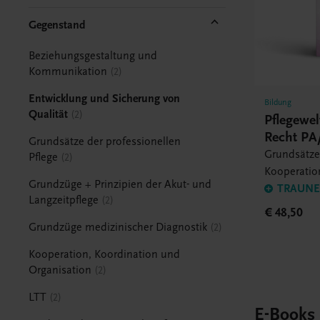
Gegenstand
Beziehungsgestaltung und
Kommunikation
2
Entwicklung und Sicherung von
Bildung
Qualität
2
Pflegewe
Recht PA/
Grundsätze der professionellen
Grundsätze 
Pflege
2
Kooperatio
Grundzüge + Prinzipien der Akut- und
Organisati
TRAUNER
Langzeitpflege
2
Sicherung 
€ 48,50
Grundzüge medizinischer Diagnostik
2
Kooperation, Koordination und
Organisation
2
LTT
2
E-Books