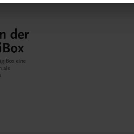
in der
iBox
igiBox eine
n als
n.