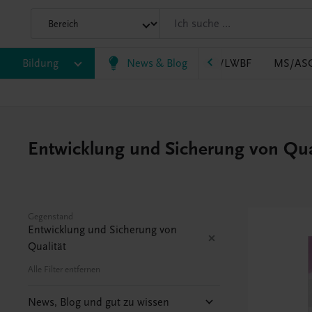
B
Bildung
HLT/Kolleg
HLW
News & Blog
HTL/FS
LW/LWBF
MS/AS
Entwicklung und Sicherung von Qual
Gegenstand
Entwicklung und Sicherung von
Qualität
Alle Filter entfernen
News, Blog und gut zu wissen