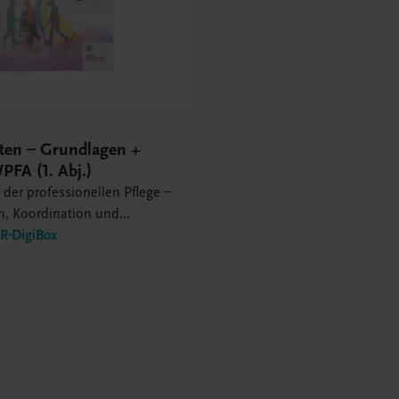
lten – Grundlagen +
PFA (1. Abj.)
der professionellen Pflege –
n, Koordination und
on – Entwicklung und
-DigiBox
von Qualität