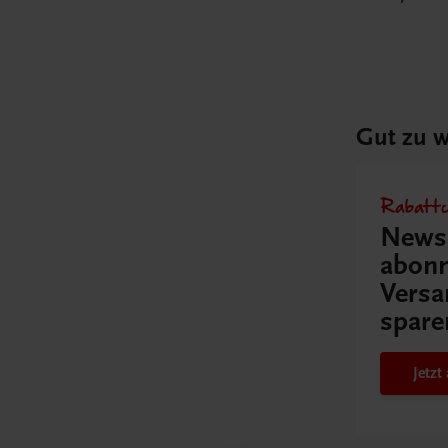
Gut zu w
Rabattc
Newsl
abonn
Versa
spare
Jetz