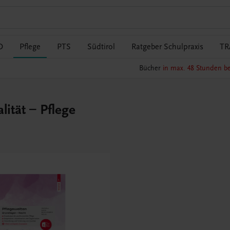
O
Pflege
PTS
Südtirol
Ratgeber Schulpraxis
TR
Bücher
in max. 48 Stunden be
ität – Pflege