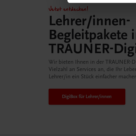
Jetzt entdecken!
Lehrer/innen-
Begleitpakete 
TRAUNER-Dig
Wir bieten Ihnen in der TRAUNER-D
Vielzahl an Services an, die Ihr Lebe
Lehrer/in ein Stück einfacher mache
DigiBox für Lehrer/innen