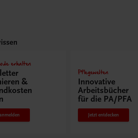
issen
ode erhalten
Pflegewelten
etter
ieren &
Innovative
ndkosten
Arbeitsbücher
n
für die PA/PFA
t anmelden
Jetzt entdecken