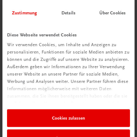
Zustimmung
Details
Über Cookies
Neu in der DigiBox
Das „Digitale
Diese Webseite verwendet Cookies
Klassenzimmer“
Wir verwenden Cookies, um Inhalte und Anzeigen zu
personalisieren, Funktionen für soziale Medien anbieten zu
Mehr dazu
können und die Zugriffe auf unsere Website zu analysieren.
Außerdem geben wir Informationen zu Ihrer Verwendung
unserer Website an unsere Partner für soziale Medien,
Werbung und Analysen weiter. Unsere Partner führen diese
Informationen möglicherweise mit weiteren Daten
zusammen, die Sie ihnen bereitgestellt haben oder die sie
im Rahmen Ihrer Nutzung der Dienste gesammelt haben.
Cookies zulassen