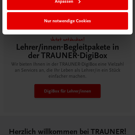
Anpassen
Nur notwendige Cookies
Jetzt entdecken!
Lehrer/innen-Begleitpakete in
der TRAUNER-DigiBox
Wir bieten Ihnen in der TRAUNER-DigiBox eine Vielzahl
an Services an, die Ihr Leben als Lehrer/in ein Stück
einfacher machen.
DigiBox für Lehrer/innen
Herzlich willkommen bei TRAUNER!