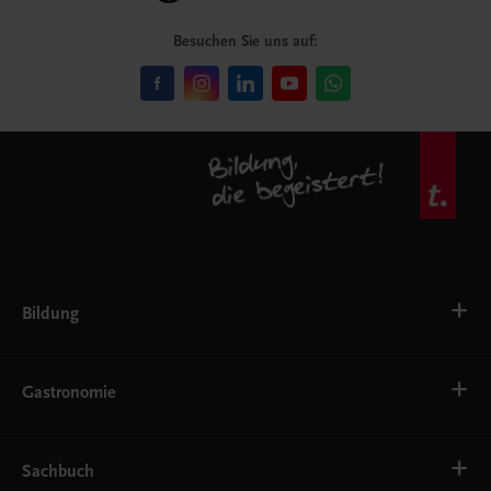
Besuchen Sie uns auf:
Bildung
VS
AHS
Gastronomie
BAFEP/BASOP
BRP
BS
Bäckerei
EWF/ZWF
Getränke
Sachbuch
FW
Hotelmanagement