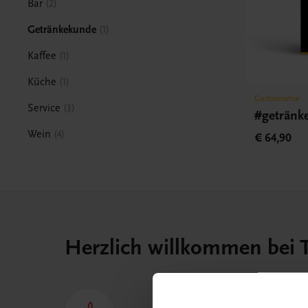
Bar
2
Getränkekunde
1
Kaffee
1
Küche
1
Gastronomie
Service
3
#getränk
Wein
4
€ 64,90
Herzlich willkommen bei