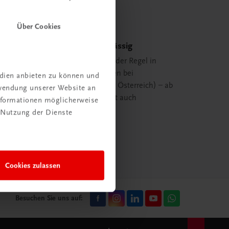
Über Cookies
Schnell und zuverlässig
Ihre Bestellung ist in der Regel in
spätestens 48 Stunden bei
edien anbieten zu können und
Ihnen (innerhalb von Österreich) – ab
rwendung unserer Website an
29,00 EUR Bestellwert auch
Informationen möglicherweise
versandkostenfrei.
 Nutzung der Dienste
mehr erfahren
Cookies zulassen
Besuchen Sie uns auf: