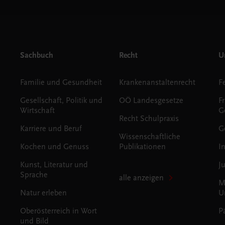
Sachbuch
Recht
Un
Familie und Gesundheit
Krankenanstaltenrecht
Gesellschaft, Politik und
OÖ Landesgesetze
F
Wirtschaft
G
Recht Schulpraxis
Karriere und Beruf
G
Wissenschaftliche
Kochen und Genuss
Publikationen
I
Kunst, Literatur und
J
Sprache
alle anzeigen
M
Natur erleben
U
Oberösterreich in Wort
P
und Bild