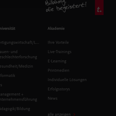
iversität
Akademie
Fertigungswirtschaft/Logistik
Ihre Vorteile
rauen- und
Live-Trainings
eschlechterforschung
E-Learning
esundheit/Medizin
Printmedien
nformatik
Individuelle Lösungen
us
Erfolgsstorys
anagement +
News
nternehmensführung
ädagogik/Bildung
alle anzeigen