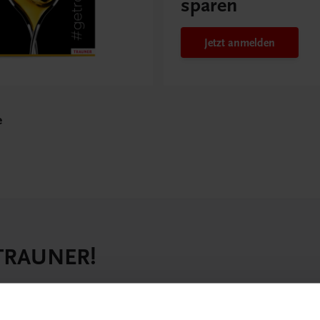
sparen
Jetzt anmelden
e
 TRAUNER!