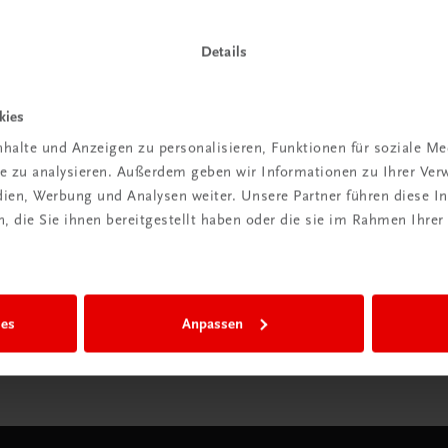
Details
Wir sind gerne für Sie da
kies
TRAUNER Verlag + Buchservice GmbH
Köglstraße 14 | 4020 Linz
halte und Anzeigen zu personalisieren, Funktionen für soziale M
Österreich/Austria
ite zu analysieren. Außerdem geben wir Informationen zu Ihrer Ve
Tel.:
+43 732 778241
edien, Werbung und Analysen weiter. Unsere Partner führen diese 
Mail:
buchservice@trauner.at
 die Sie ihnen bereitgestellt haben oder die sie im Rahmen Ihrer
WhatsApp:
+43 664 88 58 69 41
mehr erfahren
ies
Anpassen