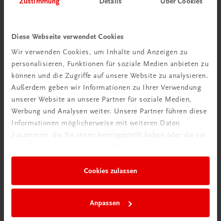
Zustimmung
Details
Über Cookies
Wir über uns
Wir sind ein österreichisches Familienunternehmen mit
Diese Webseite verwendet Cookies
75 Mitarbeiterinnen und Mitarbeitern, die eines verbindet:
Wir verwenden Cookies, um Inhalte und Anzeigen zu
Begeisterung für unsere Produkte.
personalisieren, Funktionen für soziale Medien anbieten zu
mehr erfahren
können und die Zugriffe auf unsere Website zu analysieren.
Außerdem geben wir Informationen zu Ihrer Verwendung
unserer Website an unsere Partner für soziale Medien,
Werbung und Analysen weiter. Unsere Partner führen diese
Informationen möglicherweise mit weiteren Daten
zusammen, die Sie ihnen bereitgestellt haben oder die sie
Wir sind gerne für Sie da
im Rahmen Ihrer Nutzung der Dienste gesammelt haben.
TRAUNER Verlag + Buchservice GmbH
Köglstraße 14 | 4020 Linz
Cookies zulassen
Österreich/Austria
Tel.:
+43 732 778241
Anpassen
Mail:
buchservice@trauner.at
WhatsApp:
+43 664 88 58 69 41