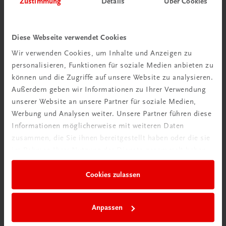
Zustimmung
Details
Über Cookies
Wir über uns
Wir sind ein österreichisches Familienunternehmen mit
Diese Webseite verwendet Cookies
75 Mitarbeiterinnen und Mitarbeitern, die eines verbindet:
Wir verwenden Cookies, um Inhalte und Anzeigen zu
Begeisterung für unsere Produkte.
personalisieren, Funktionen für soziale Medien anbieten zu
mehr erfahren
können und die Zugriffe auf unsere Website zu analysieren.
Außerdem geben wir Informationen zu Ihrer Verwendung
unserer Website an unsere Partner für soziale Medien,
Werbung und Analysen weiter. Unsere Partner führen diese
Informationen möglicherweise mit weiteren Daten
zusammen, die Sie ihnen bereitgestellt haben oder die sie
Wir sind gerne für Sie da
im Rahmen Ihrer Nutzung der Dienste gesammelt haben.
TRAUNER Verlag + Buchservice GmbH
Köglstraße 14 | 4020 Linz
Cookies zulassen
Österreich/Austria
Tel.:
+43 732 778241
Anpassen
Mail:
buchservice@trauner.at
WhatsApp:
+43 664 88 58 69 41