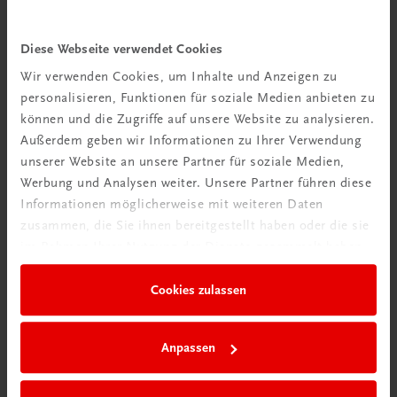
Diese Webseite verwendet Cookies
TRAUNER Akademie
Allergene & Co
Wir verwenden Cookies, um Inhalte und Anzeigen zu
Unverträglichkeiten verstehen – Gäste sicher beraten
personalisieren, Funktionen für soziale Medien anbieten zu
€ 24,50
können und die Zugriffe auf unsere Website zu analysieren.
Außerdem geben wir Informationen zu Ihrer Verwendung
unserer Website an unsere Partner für soziale Medien,
Werbung und Analysen weiter. Unsere Partner führen diese
Informationen möglicherweise mit weiteren Daten
zusammen, die Sie ihnen bereitgestellt haben oder die sie
im Rahmen Ihrer Nutzung der Dienste gesammelt haben.
Cookies zulassen
Anpassen