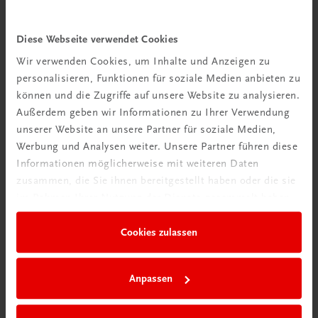
Diese Webseite verwendet Cookies
TRAUNER Akademie
Allergene & Co
Wir verwenden Cookies, um Inhalte und Anzeigen zu
Unverträglichkeiten verstehen – Gäste sicher beraten
personalisieren, Funktionen für soziale Medien anbieten zu
€ 24,50
können und die Zugriffe auf unsere Website zu analysieren.
Außerdem geben wir Informationen zu Ihrer Verwendung
unserer Website an unsere Partner für soziale Medien,
Werbung und Analysen weiter. Unsere Partner führen diese
Informationen möglicherweise mit weiteren Daten
zusammen, die Sie ihnen bereitgestellt haben oder die sie
im Rahmen Ihrer Nutzung der Dienste gesammelt haben.
Cookies zulassen
Anpassen