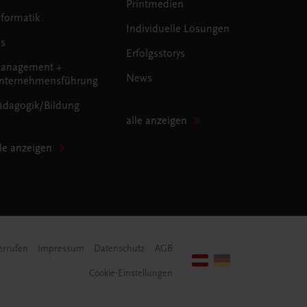
Printmedien
nformatik
Individuelle Lösungen
us
Erfolgsstorys
anagement +
News
nternehmensführung
ädagogik/Bildung
alle anzeigen
lle anzeigen
errufen
Impressum
Datenschutz
AGB
Cookie-Einstellungen