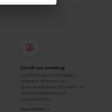
Schnell und zuverlässig
Ihre Bestellung ist in der Regel in
spätestens 48 Stunden bei
Ihnen (innerhalb von Österreich) – ab
29,00 EUR Bestellwert auch
versandkostenfrei.
mehr erfahren