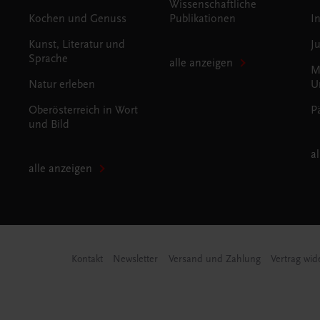
Wissenschaftliche
Kochen und Genuss
Publikationen
I
Kunst, Literatur und
J
Sprache
alle anzeigen
M
Natur erleben
U
Oberösterreich in Wort
P
und Bild
a
alle anzeigen
Kontakt
Newsletter
Versand und Zahlung
Vertrag wid