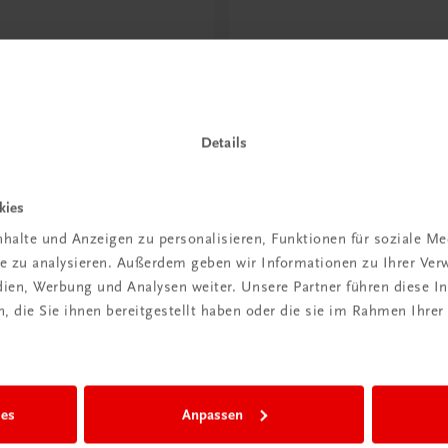
Details
kies
halte und Anzeigen zu personalisieren, Funktionen für soziale M
ite zu analysieren. Außerdem geben wir Informationen zu Ihrer Ve
edien, Werbung und Analysen weiter. Unsere Partner führen diese 
emie
TRAUNER Akademie
Basics
Arbeitssicherheit & Bra
 die Sie ihnen bereitgestellt haben oder die sie im Rahmen Ihrer
cht gemacht – sicher, sauber,
Risiken erkennen, sicher arbei
ll
€ 29,50
ies
Anpassen