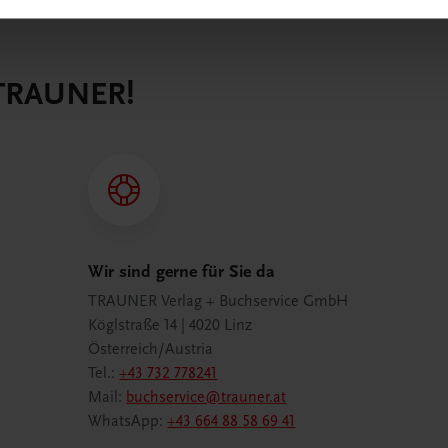
 TRAUNER!
Wir sind gerne für Sie da
TRAUNER Verlag + Buchservice GmbH
Köglstraße 14 | 4020 Linz
Österreich/Austria
Tel.:
+43 732 778241
Mail:
buchservice@trauner.at
WhatsApp:
+43 664 88 58 69 41