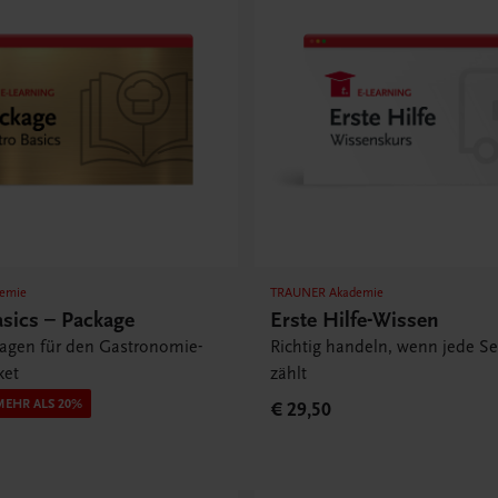
emie
TRAUNER Akademie
asics – Package
Erste Hilfe-Wissen
lagen für den Gastronomie-
Richtig handeln, wenn jede S
ket
zählt
MEHR ALS 20%
€ 29,50