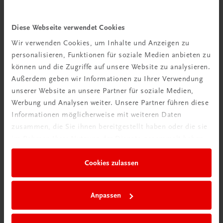
Diese Webseite verwendet Cookies
TRAUNER Akademie
Allergene & Co
Wir verwenden Cookies, um Inhalte und Anzeigen zu
Unverträglichkeiten verstehen – Gäste sicher beraten
personalisieren, Funktionen für soziale Medien anbieten zu
€ 24,50
können und die Zugriffe auf unsere Website zu analysieren.
Außerdem geben wir Informationen zu Ihrer Verwendung
unserer Website an unsere Partner für soziale Medien,
Werbung und Analysen weiter. Unsere Partner führen diese
Informationen möglicherweise mit weiteren Daten
zusammen, die Sie ihnen bereitgestellt haben oder die sie
im Rahmen Ihrer Nutzung der Dienste gesammelt haben.
Cookies zulassen
Anpassen