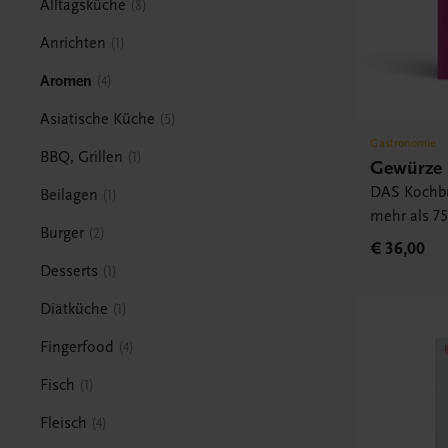
Alltagsküche
8
Anrichten
1
Aromen
4
Asiatische Küche
5
Gastronomie
BBQ, Grillen
1
Gewürze
DAS Kochb
Beilagen
1
mehr als 7
Burger
2
€ 36,00
Desserts
1
Diätküche
1
Fingerfood
4
Fisch
1
Fleisch
4