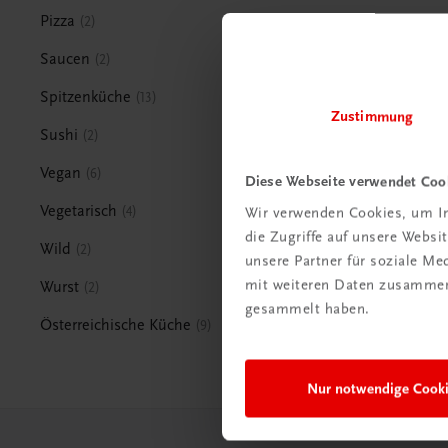
Pizza
2
Saucen
2
Spitzenküche
13
Zustimmung
Sushi
2
Vegan
6
Diese Webseite verwendet Coo
Vegetarisch
4
Wir verwenden Cookies, um In
die Zugriffe auf unsere Webs
Wild
2
unsere Partner für soziale M
mit weiteren Daten zusammen,
Wurst
2
gesammelt haben.
Österreichische Küche
9
Nur notwendige Cook