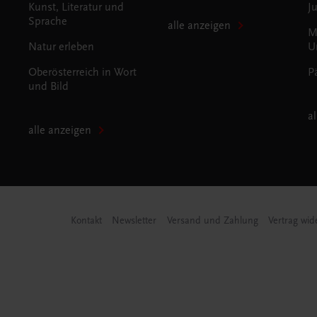
Kunst, Literatur und
J
Sprache
alle anzeigen
M
Natur erleben
U
Oberösterreich in Wort
P
und Bild
a
alle anzeigen
Kontakt
Newsletter
Versand und Zahlung
Vertrag wid