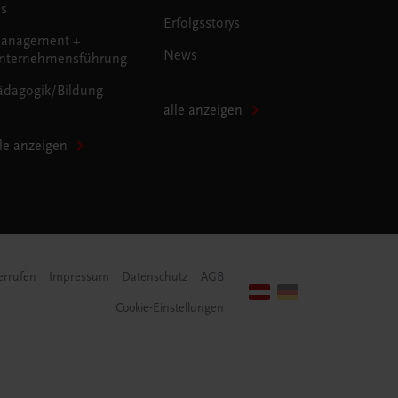
us
Erfolgsstorys
anagement +
News
nternehmensführung
ädagogik/Bildung
alle anzeigen
lle anzeigen
errufen
Impressum
Datenschutz
AGB
Cookie-Einstellungen