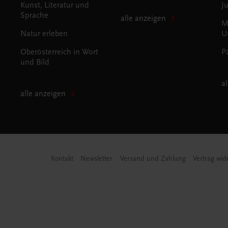
Kunst, Literatur und
J
Sprache
alle anzeigen
M
Natur erleben
U
Oberösterreich in Wort
P
und Bild
a
alle anzeigen
Kontakt
Newsletter
Versand und Zahlung
Vertrag wid