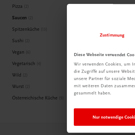
Pizza
2
Saucen
2
Spitzenküche
13
Zustimmung
Sushi
2
Vegan
6
Diese Webseite verwendet Coo
Vegetarisch
4
Wir verwenden Cookies, um In
die Zugriffe auf unsere Webs
Wild
2
unsere Partner für soziale M
mit weiteren Daten zusammen,
Wurst
2
gesammelt haben.
Österreichische Küche
9
Nur notwendige Cook