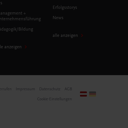
us
Erfolgsstorys
anagement +
News
nternehmensführung
ädagogik/Bildung
alle anzeigen
lle anzeigen
errufen
Impressum
Datenschutz
AGB
Cookie-Einstellungen