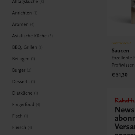
Alltagsküche
8
Anrichten
1
Aromen
4
Asiatische Küche
5
Gastronomie
BBQ, Grillen
1
Saucen
Exzellente
Beilagen
1
Profiwissen
Burger
2
€ 51,30
Desserts
1
Diätküche
1
Rabattc
Fingerfood
4
Newsl
Fisch
abonn
1
Versa
Fleisch
4