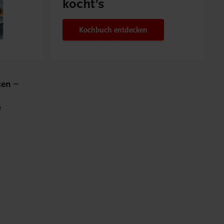
kocht’s
Kochbuch entdecken
cen –
e