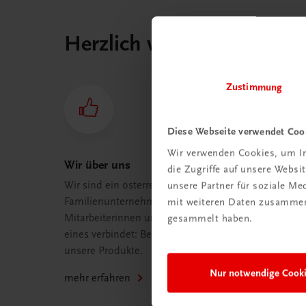
Herzlich willkommen bei
Zustimmung
Diese Webseite verwendet Coo
Wir verwenden Cookies, um In
Wir über uns
die Zugriffe auf unsere Webs
Wir sind ein österreichisches
unsere Partner für soziale M
Familienunternehmen mit 75
mit weiteren Daten zusammen,
Mitarbeiterinnen und Mitarbeitern, die
gesammelt haben.
eines verbindet: Begeisterung für
unsere Produkte.
Nur notwendige Cook
mehr erfahren