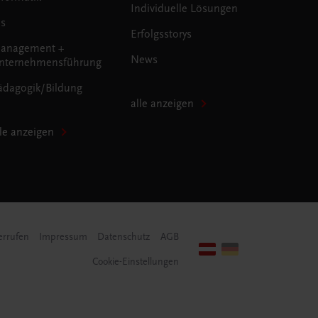
Individuelle Lösungen
us
Erfolgsstorys
anagement +
News
nternehmensführung
ädagogik/Bildung
alle anzeigen
lle anzeigen
errufen
Impressum
Datenschutz
AGB
Cookie-Einstellungen