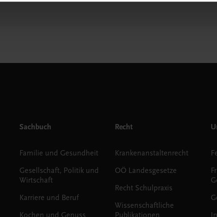
Sachbuch
Recht
Un
Familie und Gesundheit
Krankenanstaltenrecht
Gesellschaft, Politik und
OÖ Landesgesetze
F
Wirtschaft
G
Recht Schulpraxis
Karriere und Beruf
G
Wissenschaftliche
Kochen und Genuss
Publikationen
I