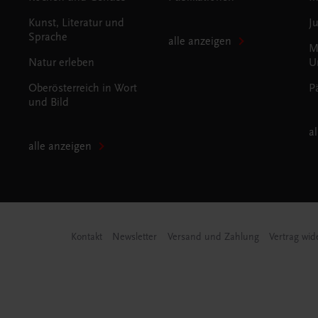
Kunst, Literatur und
J
Sprache
alle anzeigen
M
Natur erleben
U
Oberösterreich in Wort
P
und Bild
a
alle anzeigen
Kontakt
Newsletter
Versand und Zahlung
Vertrag wid