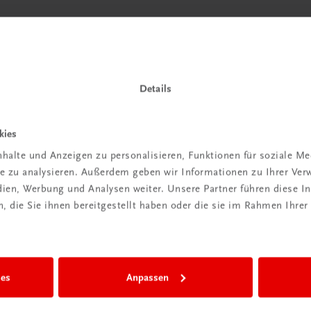
 TRAUNER!
Details
kies
halte und Anzeigen zu personalisieren, Funktionen für soziale M
Wir sind gerne für Sie da
ite zu analysieren. Außerdem geben wir Informationen zu Ihrer Ve
TRAUNER Verlag + Buchservice GmbH
edien, Werbung und Analysen weiter. Unsere Partner führen diese 
Köglstraße 14 | 4020 Linz
 die Sie ihnen bereitgestellt haben oder die sie im Rahmen Ihrer
Österreich/Austria
Tel.:
+43 732 778241
Mail:
buchservice@trauner.at
WhatsApp:
+43 664 88 58 69 41
ies
Anpassen
mehr erfahren