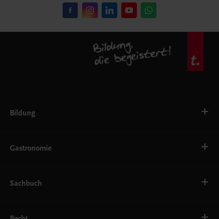
Bildung
VS
AHS
Gastronomie
BAFEP/BASOP
BRP
BS
Bäckerei
EWF/ZWF
Getränke
Sachbuch
FW
Hotelmanagement
Konditorei und Patisserie
Küche
Familie und Gesundheit
Service
Gesellschaft, Politik und Wirtschaft
Recht