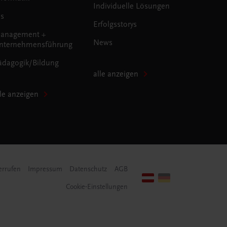
Individuelle Lösungen
us
Erfolgsstorys
anagement +
News
nternehmensführung
ädagogik/Bildung
alle anzeigen
lle anzeigen
errufen
Impressum
Datenschutz
AGB
Cookie-Einstellungen