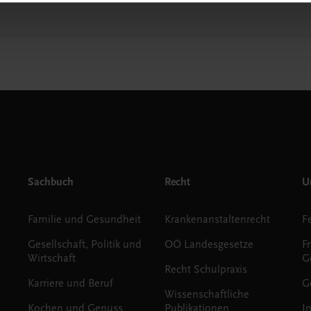
Sachbuch
Recht
Un
Familie und Gesundheit
Krankenanstaltenrecht
Gesellschaft, Politik und
OÖ Landesgesetze
F
Wirtschaft
G
Recht Schulpraxis
Karriere und Beruf
G
Wissenschaftliche
Kochen und Genuss
Publikationen
I