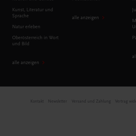
Kunst, Literatur und
J
Sprache
alle anzeigen
M
Natur erleben
U
Oberösterreich in Wort
P
und Bild
a
alle anzeigen
Kontakt
Newsletter
Versand und Zahlung
Vertrag wid