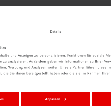
 TRAUNER!
Details
kies
halte und Anzeigen zu personalisieren, Funktionen für soziale M
Wir sind gerne für Sie da
ite zu analysieren. Außerdem geben wir Informationen zu Ihrer Ve
TRAUNER Verlag + Buchservice GmbH
edien, Werbung und Analysen weiter. Unsere Partner führen diese 
Köglstraße 14 | 4020 Linz
 die Sie ihnen bereitgestellt haben oder die sie im Rahmen Ihrer
Österreich/Austria
Tel.:
+43 732 778241
Mail:
buchservice@trauner.at
WhatsApp:
+43 664 88 58 69 41
ies
Anpassen
mehr erfahren