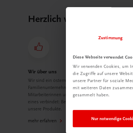
Herzlich willkommen bei
Zustimmung
Diese Webseite verwendet Coo
Wir verwenden Cookies, um In
Wir über uns
die Zugriffe auf unsere Webs
Wir sind ein österreichisches
unsere Partner für soziale M
Familienunternehmen mit 75
mit weiteren Daten zusammen,
Mitarbeiterinnen und Mitarbeitern, die
gesammelt haben.
eines verbindet: Begeisterung für
unsere Produkte.
Nur notwendige Cook
mehr erfahren