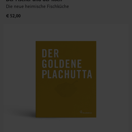
Die neue heimische Fischküche
€ 52,00