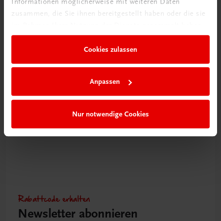
Informationen möglicherweise mit weiteren Daten
zusammen, die Sie ihnen bereitgestellt haben oder die sie
im Rahmen Ihrer Nutzung der Dienste gesammelt haben.
Gastronomie
Cookies zulassen
Shit happens
Kulinarische Höhenflüge statt Kochfiaskos
€ 32,90
Anpassen
Nur notwendige Cookies
Rabattcode erhalten
Newsletter abonnieren