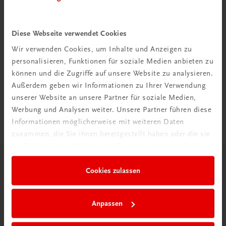
Diese Webseite verwendet Cookies
Wir verwenden Cookies, um Inhalte und Anzeigen zu
Rabattcode erhalten
personalisieren, Funktionen für soziale Medien anbieten zu
Newsletter abonnieren
können und die Zugriffe auf unsere Website zu analysieren.
& Versandkosten sparen
Außerdem geben wir Informationen zu Ihrer Verwendung
unserer Website an unsere Partner für soziale Medien,
Jetzt anmelden
Werbung und Analysen weiter. Unsere Partner führen diese
Informationen möglicherweise mit weiteren Daten
zusammen, die Sie ihnen bereitgestellt haben oder die sie
im Rahmen Ihrer Nutzung der Dienste gesammelt haben.
Herzlich willkommen bei TRAUNER!
Cookies zulassen
Anpassen