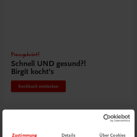
Preisgekrönt!
Schnell UND gesund?!
Birgit kocht’s
Kochbuch entdecken
Zustimmung
Details
Über Cookies