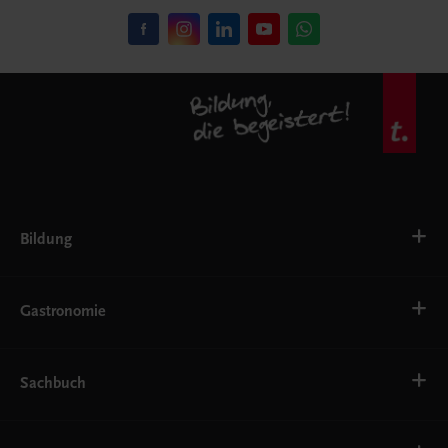
Bildung
VS
AHS
Gastronomie
BAFEP/BASOP
BRP
BS
Bäckerei
EWF/ZWF
Getränke
Sachbuch
FW
Hotelmanagement
Konditorei und Patisserie
Küche
Familie und Gesundheit
Service