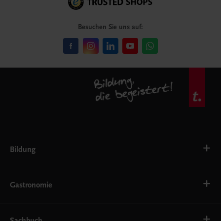
Besuchen Sie uns auf:
Bildung
VS
AHS
Gastronomie
BAFEP/BASOP
BRP
BS
Bäckerei
EWF/ZWF
Getränke
Sachbuch