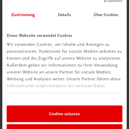
Michael Leiter und Kathrin Heim (Autor und Autorin)
Zustimmung
Details
Über Cookies
Diese Webseite verwendet Cookies
Diese Seite teilen auf:
Wir verwenden Cookies, um Inhalte und Anzeigen zu
personalisieren, Funktionen für soziale Medien anbieten zu
können und die Zugriffe auf unsere Website zu analysieren.
Außerdem geben wir Informationen zu Ihrer Verwendung
unserer Website an unsere Partner für soziale Medien,
Passende Produkte
Werbung und Analysen weiter. Unsere Partner führen diese
Informationen möglicherweise mit weiteren Daten
zusammen, die Sie ihnen bereitgestellt haben oder die sie
im Rahmen Ihrer Nutzung der Dienste gesammelt haben.
Cookies zulassen