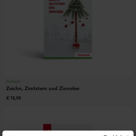
Sachbuch
Zeichn, Zimtstern und Zinnober
€ 18,90