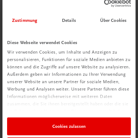
Zustimmung
Details
Über Cookies
Diese Webseite verwendet Cookies
Wir verwenden Cookies, um Inhalte und Anzeigen zu
personalisieren, Funktionen für soziale Medien anbieten zu
können und die Zugriffe auf unsere Website zu analysieren.
Außerdem geben wir Informationen zu Ihrer Verwendung
unserer Website an unsere Partner für soziale Medien,
Werbung und Analysen weiter. Unsere Partner führen diese
Sachbuch
Informationen möglicherweise mit weiteren Daten
De größte Freid is d’ Weihnachtszeit
zusammen, die Sie ihnen bereitgestellt haben oder die sie
€ 18,90
im Rahmen Ihrer Nutzung der Dienste gesammelt haben.
Cookies zulassen