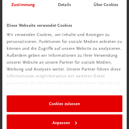
Zustimmung
Details
Über Cookies
Wir über uns
Diese Webseite verwendet Cookies
Wir sind ein österreichisches Familienunternehmen mit
Wir verwenden Cookies, um Inhalte und Anzeigen zu
75 Mitarbeiterinnen und Mitarbeitern, die eines verbindet:
personalisieren, Funktionen für soziale Medien anbieten zu
Begeisterung für unsere Produkte.
können und die Zugriffe auf unsere Website zu analysieren.
mehr erfahren
Außerdem geben wir Informationen zu Ihrer Verwendung
unserer Website an unsere Partner für soziale Medien,
Werbung und Analysen weiter. Unsere Partner führen diese
Informationen möglicherweise mit weiteren Daten
zusammen, die Sie ihnen bereitgestellt haben oder die sie
im Rahmen Ihrer Nutzung der Dienste gesammelt haben.
Wir sind gerne für Sie da
TRAUNER Verlag + Buchservice GmbH
Cookies zulassen
Köglstraße 14 | 4020 Linz
Österreich/Austria
Tel.:
+43 732 778241
Anpassen
Mail:
buchservice@trauner.at