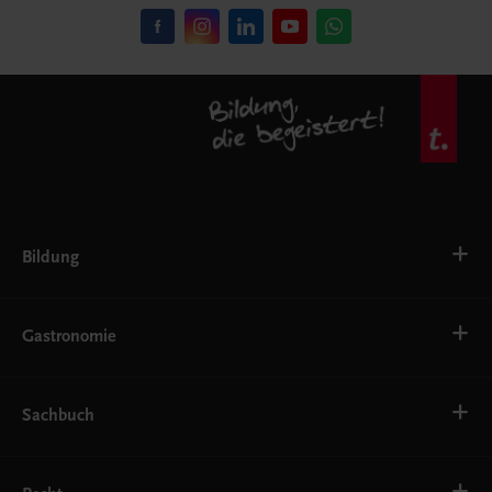
Bildung
VS
AHS
Gastronomie
BAFEP/BASOP
BRP
BS
Bäckerei
EWF/ZWF
Getränke
Sachbuch
FW
Hotelmanagement
Konditorei und Patisserie
Küche
Familie und Gesundheit
Service