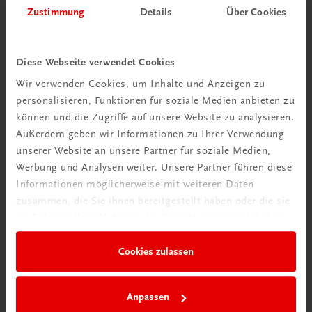
Zustimmung
Details
Über Cookies
Wir über uns
Diese Webseite verwendet Cookies
Wir sind ein österreichisches Familienunternehmen mit
Wir verwenden Cookies, um Inhalte und Anzeigen zu
75 Mitarbeiterinnen und Mitarbeitern, die eines verbindet:
personalisieren, Funktionen für soziale Medien anbieten zu
Begeisterung für unsere Produkte.
können und die Zugriffe auf unsere Website zu analysieren.
mehr erfahren
Außerdem geben wir Informationen zu Ihrer Verwendung
unserer Website an unsere Partner für soziale Medien,
Werbung und Analysen weiter. Unsere Partner führen diese
Informationen möglicherweise mit weiteren Daten
zusammen, die Sie ihnen bereitgestellt haben oder die sie
im Rahmen Ihrer Nutzung der Dienste gesammelt haben.
Wir sind gerne für Sie da
TRAUNER Verlag + Buchservice GmbH
Cookies zulassen
Köglstraße 14 | 4020 Linz
Österreich/Austria
Tel.:
+43 732 778241
Anpassen
Mail:
buchservice@trauner.at