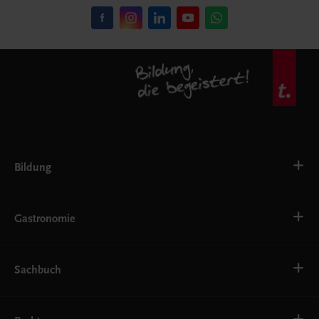
Bildung
VS
AHS
Gastronomie
BAFEP/BASOP
BRP
BS
Bäckerei
EWF/ZWF
Getränke
Sachbuch
FW
Hotelmanagement
Konditorei und Patisserie
Küche
Familie und Gesundheit
Service