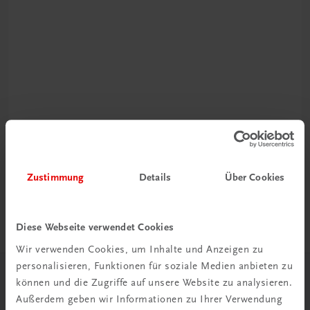
Rabattcode erhalten
Newsletter abonnieren
& Versandkosten sparen
Zustimmung
Details
Über Cookies
Jetzt anmelden
Diese Webseite verwendet Cookies
Wir verwenden Cookies, um Inhalte und Anzeigen zu
personalisieren, Funktionen für soziale Medien anbieten zu
können und die Zugriffe auf unsere Website zu analysieren.
Herzlich willkommen bei TRAUNER!
Außerdem geben wir Informationen zu Ihrer Verwendung