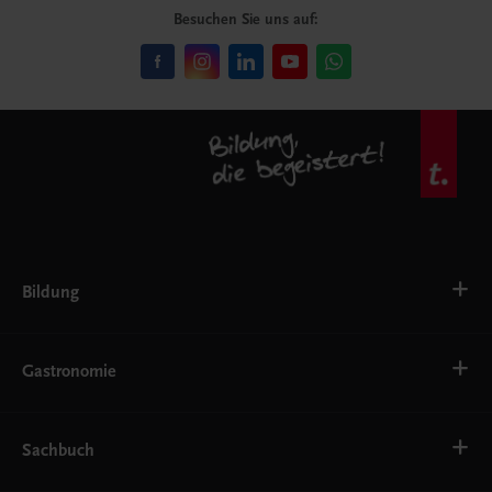
Besuchen Sie uns auf:
Bildung
VS
AHS
Gastronomie
BAFEP/BASOP
BRP
BS
Bäckerei
EWF/ZWF
Getränke
Sachbuch
FW
Hotelmanagement
Konditorei und Patisserie