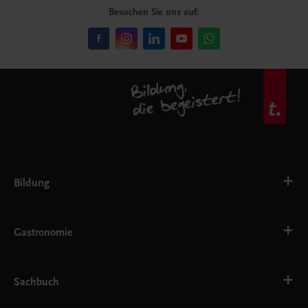
Besuchen Sie uns auf:
Bildung
VS
AHS
Gastronomie
BAFEP/BASOP
BRP
BS
Bäckerei
EWF/ZWF
Getränke
Sachbuch
FW
Hotelmanagement
Konditorei und Patisserie