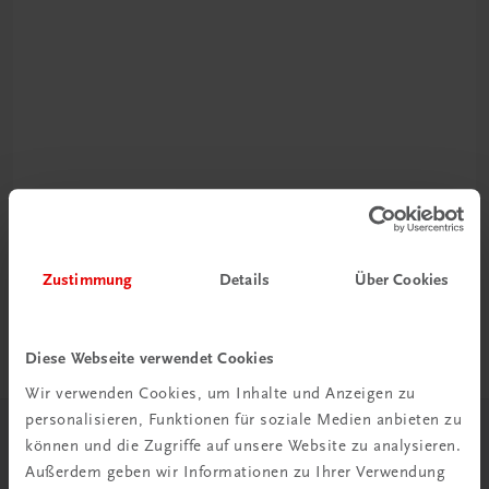
Rabattcode erhalten
Newsletter abonnieren
& Versandkosten sparen
Zustimmung
Details
Über Cookies
Jetzt anmelden
Diese Webseite verwendet Cookies
Wir verwenden Cookies, um Inhalte und Anzeigen zu
personalisieren, Funktionen für soziale Medien anbieten zu
können und die Zugriffe auf unsere Website zu analysieren.
Herzlich willkommen bei TRAUNER!
Außerdem geben wir Informationen zu Ihrer Verwendung