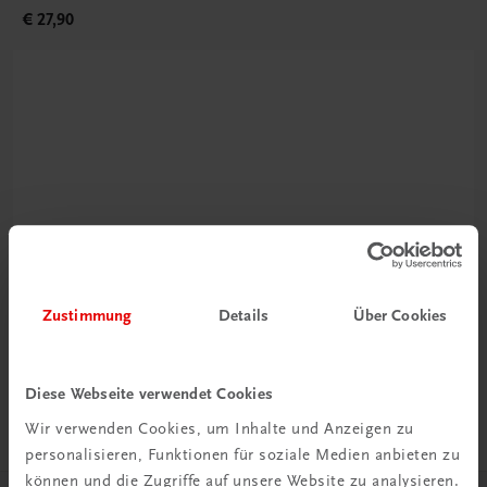
€ 27,90
Rabattcode erhalten
Newsletter abonnieren
Zustimmung
Details
Über Cookies
& Versandkosten sparen
Jetzt anmelden
Diese Webseite verwendet Cookies
Wir verwenden Cookies, um Inhalte und Anzeigen zu
personalisieren, Funktionen für soziale Medien anbieten zu
können und die Zugriffe auf unsere Website zu analysieren.