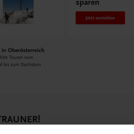
sparen
Jetzt anmelden
 in Oberösterreich
hlte Touren vom
 bis zum Dachstein
 TRAUNER!