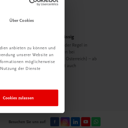
Über Cookies
Schnell und zuverlässig
Ihre Bestellung ist in der Regel in
edien anbieten zu können und
spätestens 48 Stunden bei
rwendung unserer Website an
Ihnen (innerhalb von Österreich) – ab
Informationen möglicherweise
29,00 EUR Bestellwert auch
 Nutzung der Dienste
versandkostenfrei.
mehr erfahren
Cookies zulassen
Besuchen Sie uns auf: