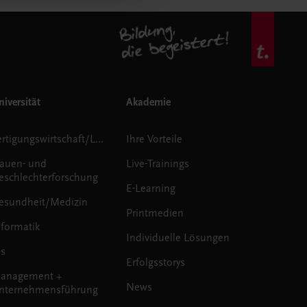
iversität
Akademie
Fertigungswirtschaft/Logistik
Ihre Vorteile
rauen- und
Live-Trainings
eschlechterforschung
E-Learning
esundheit/Medizin
Printmedien
nformatik
Individuelle Lösungen
us
Erfolgsstorys
anagement +
News
nternehmensführung