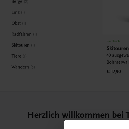
Berge
2
Linz
1
Obst
1
Radfahren
1
Sachbuch
Skitouren
1
Skitouren
40 ausgewä
Tiere
1
Böhmerwald
Wandern
5
€ 17,90
Herzlich willkommen bei