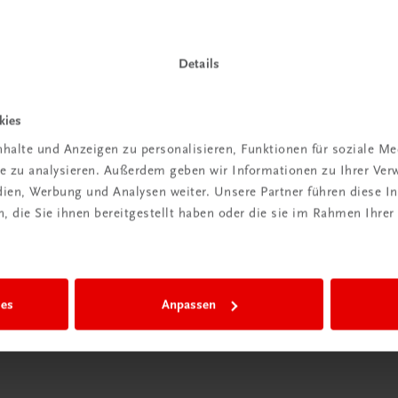
Details
Wir sind gerne für Sie da
kies
TRAUNER Verlag + Buchservice GmbH
halte und Anzeigen zu personalisieren, Funktionen für soziale M
Köglstraße 14 | 4020 Linz
ite zu analysieren. Außerdem geben wir Informationen zu Ihrer Ve
Österreich/Austria
edien, Werbung und Analysen weiter. Unsere Partner führen diese 
Tel.:
+43 732 778241
 die Sie ihnen bereitgestellt haben oder die sie im Rahmen Ihrer
Mail:
buchservice@trauner.at
WhatsApp:
+43 664 88 58 69 41
mehr erfahren
ies
Anpassen