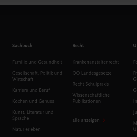
Sachbuch
Recht
Un
Familie und Gesundheit
Krankenanstaltenrecht
Gesellschaft, Politik und
OÖ Landesgesetze
F
Wirtschaft
G
Recht Schulpraxis
Karriere und Beruf
G
Wissenschaftliche
Kochen und Genuss
Publikationen
I
Kunst, Literatur und
J
Sprache
alle anzeigen
M
Natur erleben
U