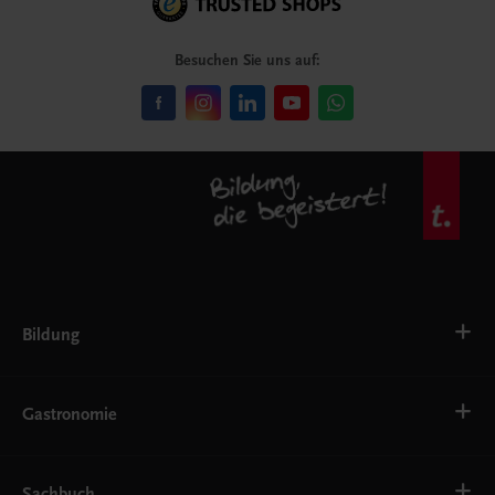
Besuchen Sie uns auf:
Bildung
VS
AHS
Gastronomie
BAFEP/BASOP
BRP
BS
Bäckerei
EWF/ZWF
Getränke
Sachbuch