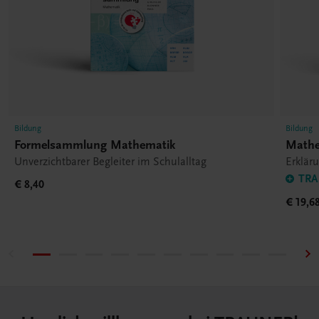
Bildung
Bildung
Formelsammlung Mathematik
Mathe
Unverzichtbarer Begleiter im Schulalltag
Erklär
TRA
€ 8,40
€ 19,6