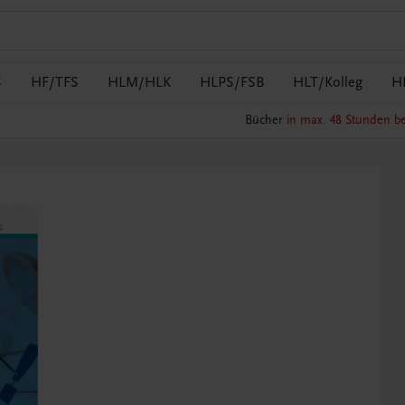
S
HF/TFS
HLM/HLK
HLPS/FSB
HLT/Kolleg
H
Bücher
in max. 48 Stunden be