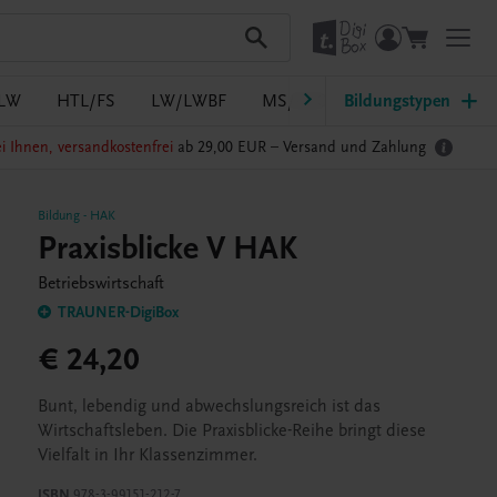
LW
HTL/FS
LW/LWBF
MS/ASO
Bildungstypen
Pflege
PTS
i Ihnen, versandkostenfrei
ab 29,00 EUR –
Versand und Zahlung
Bildung
-
HAK
Praxisblicke V HAK
Betriebswirtschaft
TRAUNER-DigiBox
€ 24,20
Bunt, lebendig und abwechslungsreich ist das
Wirtschaftsleben. Die Praxisblicke-Reihe bringt diese
Vielfalt in Ihr Klassenzimmer.
ISBN
978-3-99151-212-7