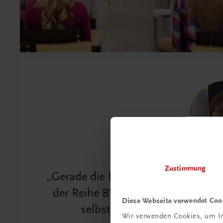
Zustimmung
Gerade die Pandemie hat der Schul
der Reihe BW-Praxisblicke didaktis
Diese Webseite verwendet Coo
selbstständiges Erlernen des
Wir verwenden Cookies, um In