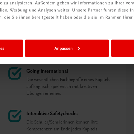
ite zu analysieren. Außerdem geben wir Informationen zu Ihrer Ve
edien, Werbung und Analysen weiter. Unsere Partner führen diese 
gsits (Autorin)
 die Sie ihnen bereitgestellt haben oder die sie im Rahmen Ihrer
ies
Anpassen
Going international
Die wesentlichen Fachbegriffe eines Kapitels
auf Englisch spielerisch mit kreativen
Übungen erlernen.
Interaktive Safetychecks
Die Schüler/Schülerinnen können ihre
Kompetenzen am Ende jedes Kapitels