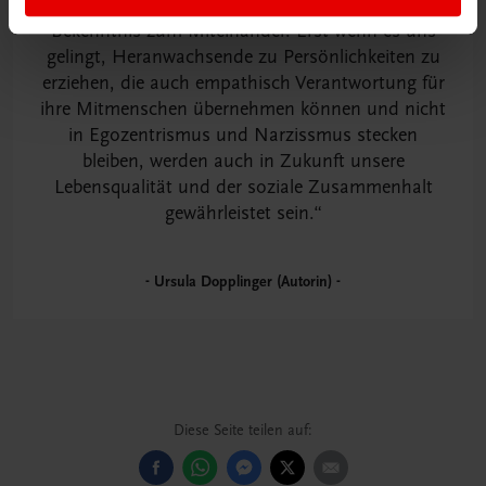
Der gesellschaftliche Wandel erfordert ein
Bekenntnis zum Miteinander. Erst wenn es uns
gelingt, Heranwachsende zu Persönlichkeiten zu
erziehen, die auch empathisch Verantwortung für
ihre Mitmenschen übernehmen können und nicht
in Egozentrismus und Narzissmus stecken
bleiben, werden auch in Zukunft unsere
Lebensqualität und der soziale Zusammenhalt
gewährleistet sein.
Ursula Dopplinger (Autorin)
Diese Seite teilen auf: