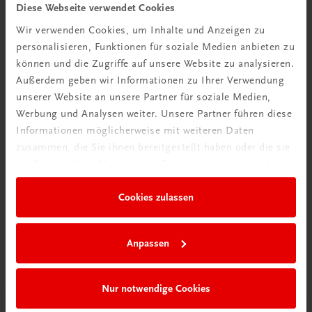
Diese Webseite verwendet Cookies
Wir verwenden Cookies, um Inhalte und Anzeigen zu
personalisieren, Funktionen für soziale Medien anbieten zu
können und die Zugriffe auf unsere Website zu analysieren.
Außerdem geben wir Informationen zu Ihrer Verwendung
unserer Website an unsere Partner für soziale Medien,
Werbung und Analysen weiter. Unsere Partner führen diese
Informationen möglicherweise mit weiteren Daten
zusammen, die Sie ihnen bereitgestellt haben oder die sie
Die Reihe 'Vielfalt (er)leben' lädt die
im Rahmen Ihrer Nutzung der Dienste gesammelt haben.
Schülerinnen und Schüler dazu ein,
nachzudenken, zu vergleichen, Toleranz und
Cookies zulassen
Empathie zu entwickeln und Neugierde zu
g
wecken. Der Mut, über den eigenen Tellerrand zu
Anpassen
schauen und die Werthaltungen und
Überzeugungen anderer zu respektieren, wird
gefordert und gefördert.
Nur notwendige Cookies