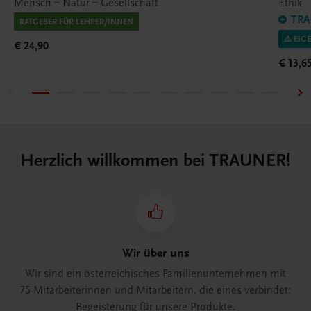
Mensch – Natur – Gesellschaft
Ethik
TRA
RATGEBER FÜR LEHRER/INNEN
⚠️ EIG
€ 24,90
€ 13,6
Herzlich willkommen bei TRAUNER!
Wir über uns
Wir sind ein österreichisches Familienunternehmen mit
75 Mitarbeiterinnen und Mitarbeitern, die eines verbindet:
Begeisterung für unsere Produkte.