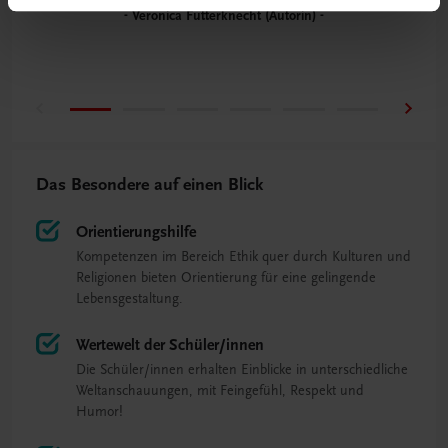
Veronica Futterknecht (Autorin)
Das Besondere auf einen Blick
Orientierungshilfe
Kompetenzen im Bereich Ethik quer durch Kulturen und
Religionen bieten Orientierung für eine gelingende
Lebensgestaltung.
Wertewelt der Schüler/innen
Die Schüler/innen erhalten Einblicke in unterschiedliche
Weltanschauungen, mit Feingefühl, Respekt und
Humor!