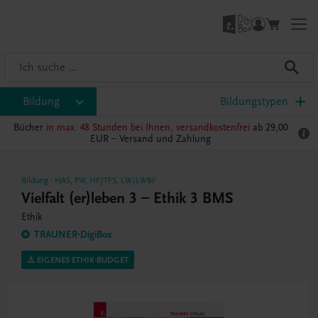
Bildung
Bildungstypen
Bücher
in max. 48 Stunden bei Ihnen, versandkostenfrei
ab 29,00
EUR –
Versand und Zahlung
Bildung
-
HAS
,
FW
,
HF/TFS
,
LW/LWBF
Vielfalt (er)leben 3 – Ethik 3 BMS
Ethik
TRAUNER-DigiBox
⚠️ EIGENES ETHIK-BUDGET