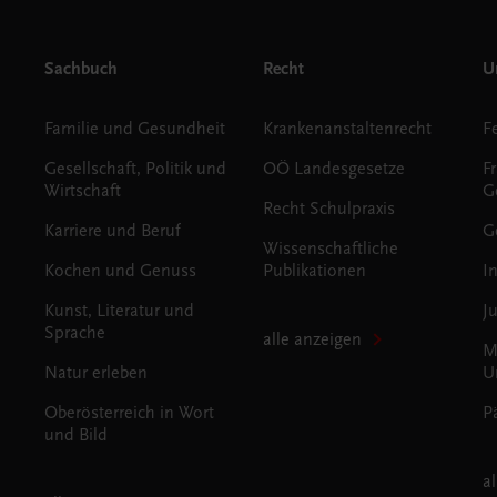
Sachbuch
Recht
Un
Familie und Gesundheit
Krankenanstaltenrecht
Gesellschaft, Politik und
OÖ Landesgesetze
F
Wirtschaft
G
Recht Schulpraxis
Karriere und Beruf
G
Wissenschaftliche
Kochen und Genuss
Publikationen
I
Kunst, Literatur und
J
Sprache
alle anzeigen
M
Natur erleben
U
Oberösterreich in Wort
P
und Bild
a