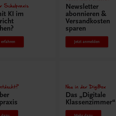
r Schulpraxis
Newsletter
it KI im
abonnieren &
richt
Versandkosten
hen?
sparen
 erfahren
Jetzt anmelden
ntdeckt?
Neu in der DigiBox
ber
Das „Digitale
praxis
Klassenzimmer“
 dazu
Mehr dazu