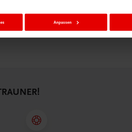
n als
n.
ies
Anpassen
 TRAUNER!