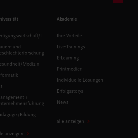
iversität
Akademie
Fertigungswirtschaft/Logistik
Ihre Vorteile
rauen- und
Live-Trainings
eschlechterforschung
E-Learning
esundheit/Medizin
Printmedien
nformatik
Individuelle Lösungen
us
Erfolgsstorys
anagement +
News
nternehmensführung
ädagogik/Bildung
alle anzeigen
lle anzeigen