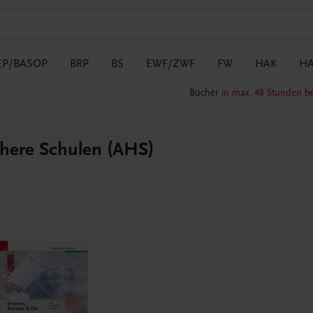
EP/BASOP
BRP
BS
EWF/ZWF
FW
HAK
H
Bücher
in max. 48 Stunden be
̈here Schulen (AHS)