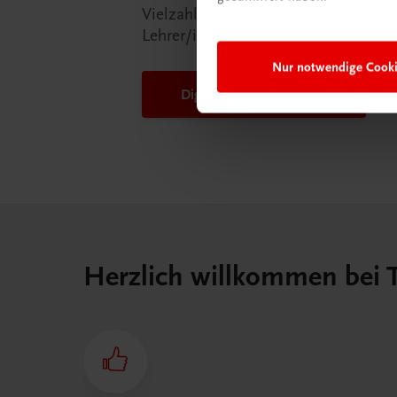
Vielzahl an Services an, die Ihr Lebe
Lehrer/in ein Stück einfacher mache
Nur notwendige Cook
DigiBox für Lehrer/innen
Herzlich willkommen bei