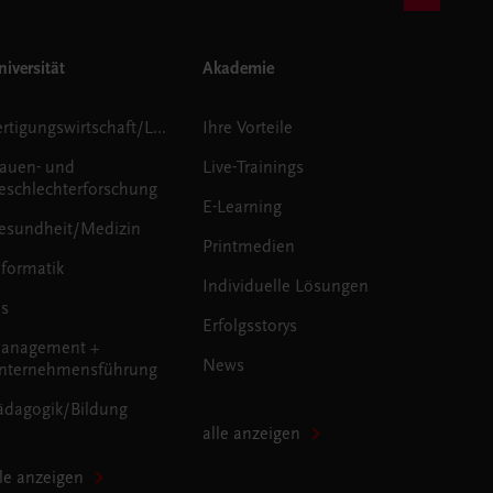
iversität
Akademie
Fertigungswirtschaft/Logistik
Ihre Vorteile
rauen- und
Live-Trainings
eschlechterforschung
E-Learning
esundheit/Medizin
Printmedien
nformatik
Individuelle Lösungen
us
Erfolgsstorys
anagement +
News
nternehmensführung
ädagogik/Bildung
alle anzeigen
lle anzeigen