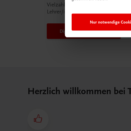
Vielzahl an Services an, die Ihr Lebe
Lehrer/in ein Stück einfacher mache
Nur notwendige Cook
DigiBox für Lehrer/innen
Herzlich willkommen bei