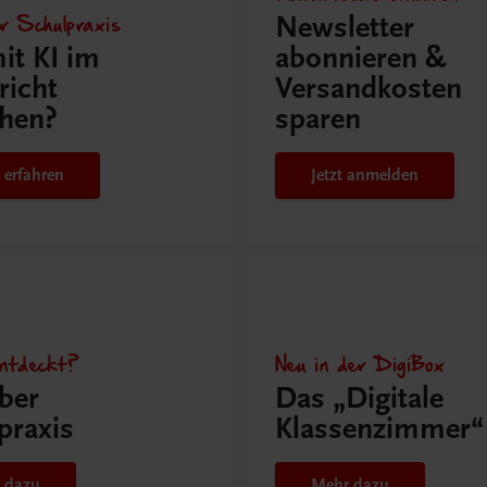
r Schulpraxis
Newsletter
it KI im
abonnieren &
richt
Versandkosten
hen?
sparen
 erfahren
Jetzt anmelden
ntdeckt?
Neu in der DigiBox
ber
Das „Digitale
praxis
Klassenzimmer“
 dazu
Mehr dazu