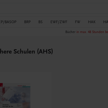
EP/BASOP
BRP
BS
EWF/ZWF
FW
HAK
H
Bücher
in max. 48 Stunden be
̈here Schulen (AHS)