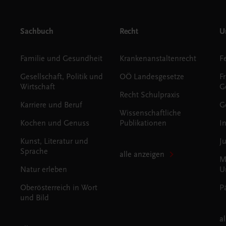
Sachbuch
Recht
Un
Familie und Gesundheit
Krankenanstaltenrecht
Gesellschaft, Politik und
OÖ Landesgesetze
F
Wirtschaft
G
Recht Schulpraxis
Karriere und Beruf
G
Wissenschaftliche
Kochen und Genuss
Publikationen
I
Kunst, Literatur und
J
Sprache
alle anzeigen
M
Natur erleben
U
Oberösterreich in Wort
P
und Bild
a