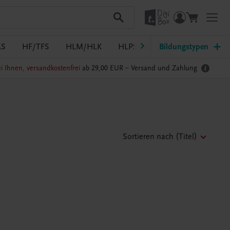
AS
HF/TFS
HLM/HLK
HLPS/FSB
Bildungstypen
HLT/Kolleg
i Ihnen, versandkostenfrei
ab 29,00 EUR –
Versand und Zahlung
Sortieren nach
(Titel)