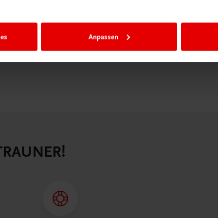
n als
n.
ies
Anpassen
 TRAUNER!