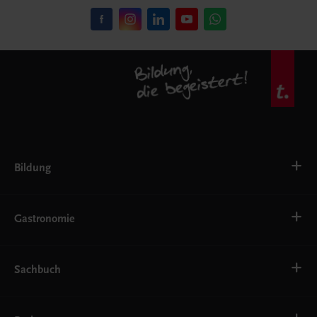
Bildung
VS
AHS
Gastronomie
BAFEP/BASOP
BRP
BS
Bäckerei
EWF/ZWF
Getränke
Sachbuch
FW
Hotelmanagement
Konditorei und Patisserie
Küche
Familie und Gesundheit
Service