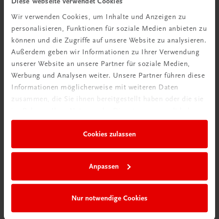
Diese Webseite verwendet Cookies
Wir verwenden Cookies, um Inhalte und Anzeigen zu
personalisieren, Funktionen für soziale Medien anbieten zu
können und die Zugriffe auf unsere Website zu analysieren.
Außerdem geben wir Informationen zu Ihrer Verwendung
Ratgeber Schulpraxis
unserer Website an unsere Partner für soziale Medien,
Wie mit KI im Unterricht
Werbung und Analysen weiter. Unsere Partner führen diese
umgehen?
Informationen möglicherweise mit weiteren Daten
zusammen, die Sie ihnen bereitgestellt haben oder die sie
im Rahmen Ihrer Nutzung der Dienste gesammelt haben.
Mehr erfahren
Cookies zulassen
Anpassen
Nur notwendige Cookies