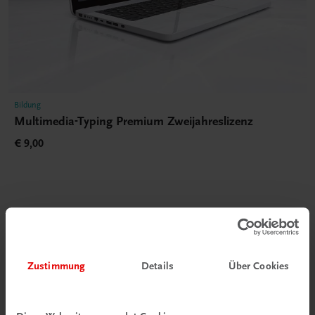
Bildung
Multimedia-Typing Premium Zweijahreslizenz
€ 9,00
Gut zu wissen
Zustimmung
Details
Über Cookies