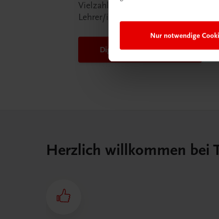
Vielzahl an Services an, die Ihr Lebe
Lehrer/in ein Stück einfacher mache
Nur notwendige Cook
DigiBox für Lehrer/innen
Herzlich willkommen bei