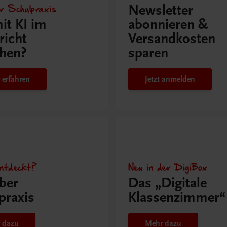
r Schulpraxis
Newsletter
it KI im
abonnieren &
richt
Versandkosten
hen?
sparen
 erfahren
Jetzt anmelden
ntdeckt?
Neu in der DigiBox
ber
Das „Digitale
praxis
Klassenzimmer“
 dazu
Mehr dazu