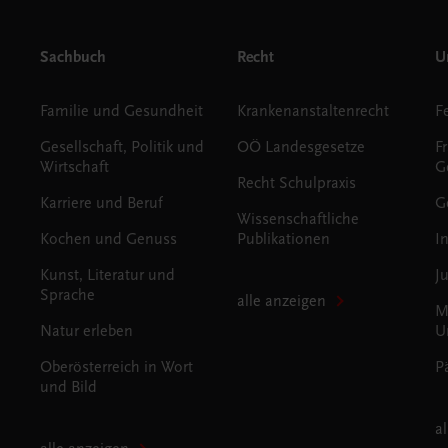
Sachbuch
Recht
Un
Familie und Gesundheit
Krankenanstaltenrecht
Gesellschaft, Politik und
OÖ Landesgesetze
F
Wirtschaft
G
Recht Schulpraxis
Karriere und Beruf
G
Wissenschaftliche
Kochen und Genuss
Publikationen
I
Kunst, Literatur und
J
Sprache
alle anzeigen
M
Natur erleben
U
Oberösterreich in Wort
P
und Bild
a