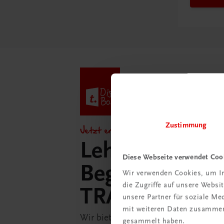
Zustimmung
Jetzt entdecken!
Lehrer/innen-
Diese Webseite verwendet Coo
Begleitpakete 
Wir verwenden Cookies, um In
die Zugriffe auf unsere Webs
TRAUNER-Dig
unsere Partner für soziale M
mit weiteren Daten zusammen,
Wir bieten Ihnen in der TRAUNER-D
gesammelt haben.