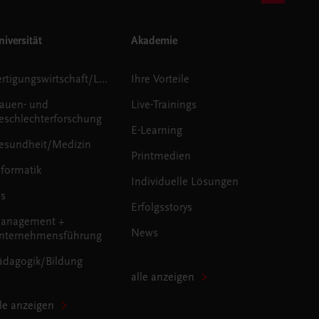
iversität
Akademie
Fertigungswirtschaft/Logistik
Ihre Vorteile
rauen- und
Live-Trainings
eschlechterforschung
E-Learning
esundheit/Medizin
Printmedien
nformatik
Individuelle Lösungen
us
Erfolgsstorys
anagement +
News
nternehmensführung
ädagogik/Bildung
alle anzeigen
lle anzeigen