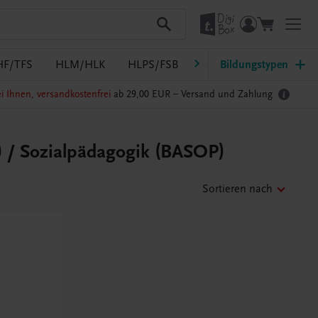
HF/TFS
HLM/HLK
HLPS/FSB
HLT/Kolleg
Bildungstypen
HLW
i Ihnen, versandkostenfrei
ab 29,00 EUR –
Versand und Zahlung
) / Sozialpädagogik (BASOP)
Sortieren nach