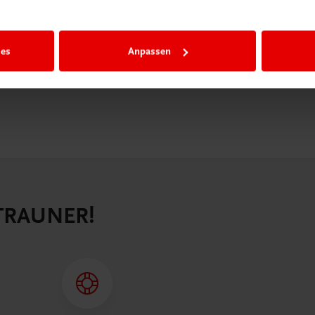
n als
n.
ies
Anpassen
 TRAUNER!